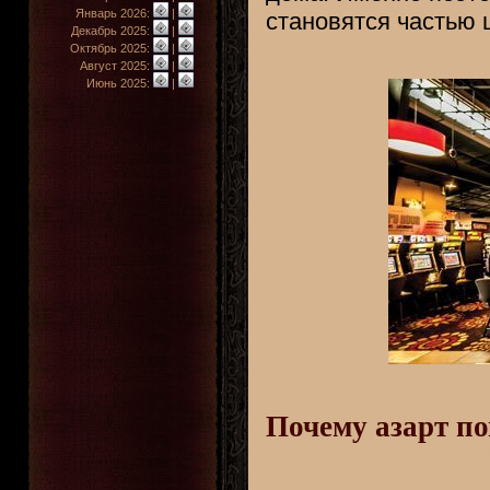
Январь 2026:
|
становятся частью 
Декабрь 2025:
|
Октябрь 2025:
|
Август 2025:
|
Июнь 2025:
|
Почему азарт по