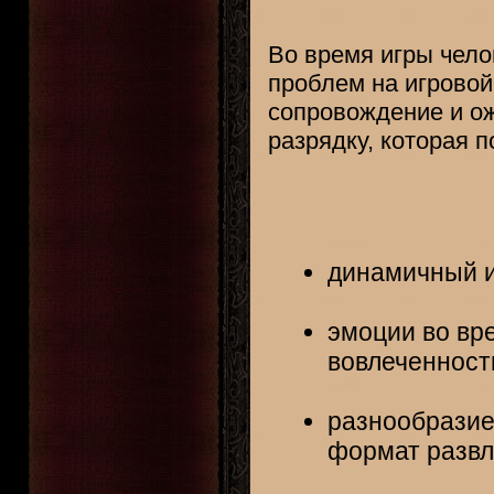
Во время игры чел
проблем на игровой
сопровождение и о
разрядку, которая 
динамичный и
эмоции во вр
вовлеченност
разнообразие
формат развл