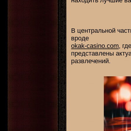
находить лучшие ва
В центральной час
вроде
okak-casino.com
, г
представлены акту
развлечений.