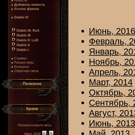
● Новости
●
Добавить новость
●
Уголок фаната
●
Diablo IV
Июнь, 201
Diablo III: RoS
Diablo III
Февраль, 2
Diablo II: LoD
Diablo II
Январь, 20
Diablo I
● Стримы
Ноябрь, 20
● Разные игры
● Конкурсы
Апрель, 20
● Обратная связь
Март, 2014
Полезное
Октябрь, 2
Сентябрь, 
Архив
Август, 201
Июнь, 201
Показать\скрыть весь
Май, 2013
Март 2026:
|