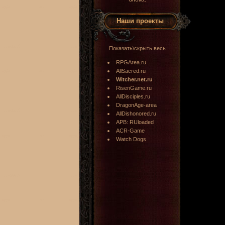
Наши проекты
Показать\скрыть весь
RPGArea.ru
AllSacred.ru
Witcher.net.ru
RisenGame.ru
AllDisciples.ru
DragonAge-area
AllDishonored.ru
APB: RUloaded
ACR-Game
Watch Dogs