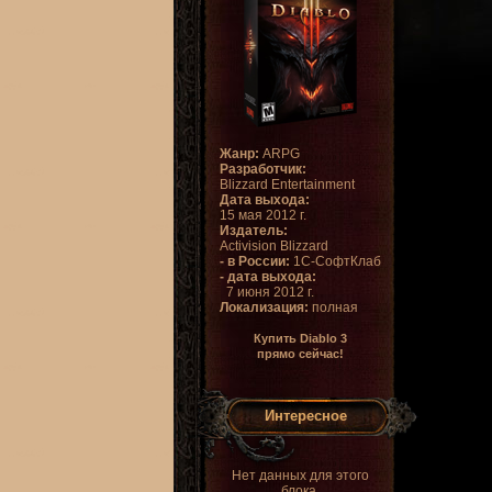
Жанр:
ARPG
Разработчик:
Blizzard Entertainment
Дата выхода:
15 мая 2012 г.
Издатель:
Activision Blizzard
- в России:
1С-СофтКлаб
- дата выхода:
7 июня 2012 г.
Локализация:
полная
Купить Diablo 3
прямо сейчас!
Интересное
Нет данных для этого
блока.