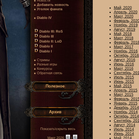
● Новости
●
Добавить новость
Май, 2020
●
Уголок фаната
Апрель, 2020
Март, 2020
●
Diablo IV
Февраль, 202
Ноябрь, 2019
Август, 2019
Diablo III: RoS
Май, 2018
Diablo III
Март, 2018
Diablo II: LoD
Февраль, 201
Diablo II
Март, 2017
Ноябрь, 2016
Diablo I
Октябрь, 2016
Август, 2016
● Стримы
Июнь, 2016
● Разные игры
Март, 2016
● Конкурсы
Сентябрь, 20
● Обратная связь
Июль, 2015
Июнь, 2015
Полезное
Май, 2015
Апрель, 2015
Март, 2015
Февраль, 201
Январь, 2015
Декабрь, 2014
Архив
Ноябрь, 2014
Октябрь, 2014
Сентябрь, 20
Август, 2014
Показать\скрыть весь
Июль, 2014
Июнь, 2014
Март 2026:
|
Май, 2014