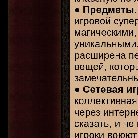
●
Предметы
игровой супе
магическими,
уникальными.
расширена пе
вещей, котор
замечательны
●
Сетевая иг
коллективная 
через интерн
сказать, и не
игроки воюют 