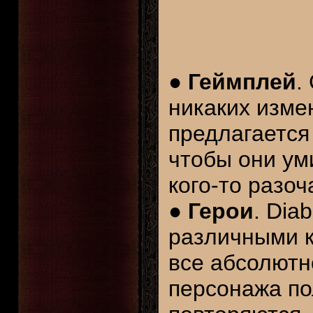
●
Геймплей
.
никаких измен
предлагается
чтобы они ум
кого-то разоч
●
Герои
. Dia
различными к
все абсолютн
персонажа по