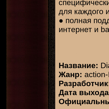
специфически
для каждого и
● полная под
интернет и bat
Название:
Dia
Жанр:
action
Разработчик
Дата выхода
Официальны