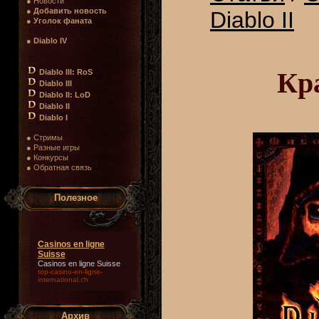
● Новости
●
Добавить новость
Diablo II
●
Уголок фаната
●
Diablo IV
Кра
Diablo III: RoS
Diablo III
Diablo II: LoD
Diablo II
Diablo I
● Стримы
● Разные игры
● Конкурсы
● Обратная связь
Полезное
Casinos en ligne
Suisse
Casinos en ligne Suisse
top-casino-en-ligne-
international.ch
Архив