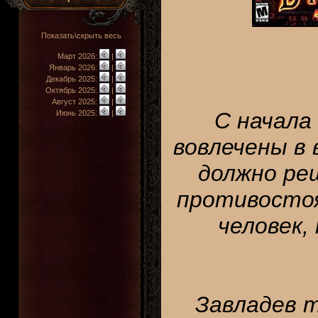
Показать\скрыть весь
Март 2026:
|
Январь 2026:
|
Декабрь 2025:
|
Октябрь 2025:
|
Август 2025:
|
С начала
Июнь 2025:
|
вовлечены в
должно ре
противостоя
человек, 
Завладев т