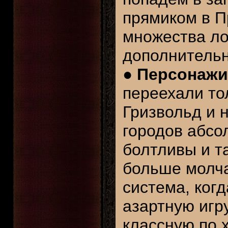
прямиком в П
множества ло
дополнительн
●
Персонажи
переехали то
Гризвольд и 
городов абсо
болтливы и т
больше молча
система, ког
азартную игр
классную по 