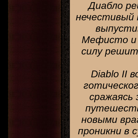
Диабло ре
нечестивый 
выпустив
Мефисто и 
силу решит
Diablo II
готическог
сражаясь 
путешеств
новыми вра
проникни в 