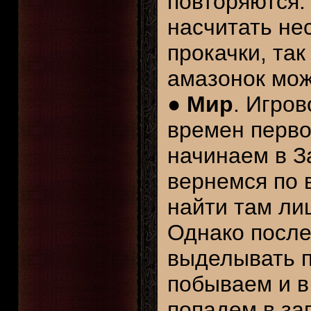
повторяются.
насчитать не
прокачки, так
амазонок мож
●
Мир
. Игро
времен перво
начинаем в З
вернемся по 
найти там ли
Однако после
выделывать 
побываем и в 
попадем в за