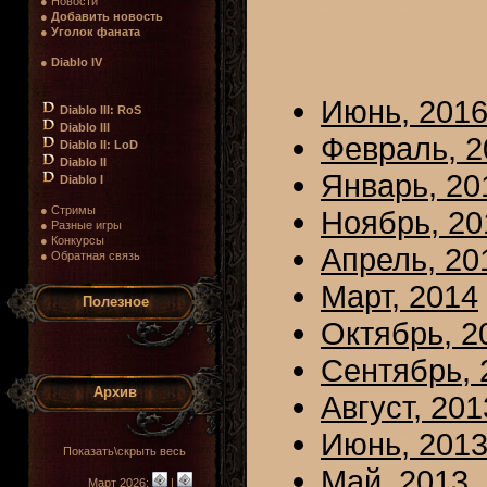
● Новости
●
Добавить новость
●
Уголок фаната
●
Diablo IV
Июнь, 201
Diablo III: RoS
Diablo III
Февраль, 2
Diablo II: LoD
Diablo II
Январь, 20
Diablo I
● Стримы
Ноябрь, 20
● Разные игры
● Конкурсы
Апрель, 20
● Обратная связь
Март, 2014
Полезное
Октябрь, 2
Сентябрь, 
Архив
Август, 201
Июнь, 201
Показать\скрыть весь
Май, 2013
Март 2026:
|