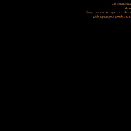
Все права защи
Диза
Использование материалов сайта в
Сайт разработан
дизайн-студ