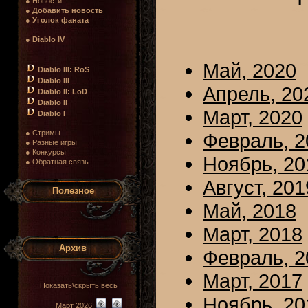
● Новости
●
Добавить новость
●
Уголок фаната
●
Diablo IV
Май, 2020
Diablo III: RoS
Diablo III
Апрель, 20
Diablo II: LoD
Diablo II
Март, 2020
Diablo I
● Стримы
Февраль, 2
● Разные игры
● Конкурсы
Ноябрь, 20
● Обратная связь
Август, 201
Полезное
Май, 2018
Март, 2018
Архив
Февраль, 2
Март, 2017
Показать\скрыть весь
Ноябрь, 20
Март 2026:
|