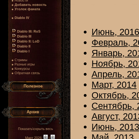
● Новости
●
Добавить новость
●
Уголок фаната
●
Diablo IV
Июнь, 201
Diablo III: RoS
Diablo III
Февраль, 2
Diablo II: LoD
Diablo II
Январь, 20
Diablo I
● Стримы
Ноябрь, 20
● Разные игры
● Конкурсы
Апрель, 20
● Обратная связь
Март, 2014
Полезное
Октябрь, 2
Сентябрь, 
Архив
Август, 201
Июнь, 201
Показать\скрыть весь
Май, 2013
Март 2026:
|