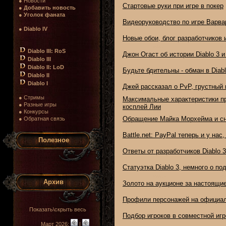
● Новости
Стартовые руки при игре в покер
●
Добавить новость
●
Уголок фаната
Видеоруководство по игре Варва
●
Diablo IV
Новые обои, блог разработчиков 
Diablo III: RoS
Джон Огаст об истории Diablo 3 и
Diablo III
Diablo II: LoD
Будьте бдительны - обман в Diabl
Diablo II
Diablo I
Джей рассказал о PvP, грустный 
● Стримы
Максимальные характеристики пр
● Разные игры
косплей Лии
● Конкурсы
Обращение Майка Морхейма и сн
● Обратная связь
Battle.net: PayPal теперь и у нас
Полезное
Ответы от разработчиков Diablo 3
Статуэтка Diablo 3, немного о по
Архив
Золото на аукционе за настоящи
Профили персонажей на официал
Показать\скрыть весь
Подбор игроков в совместной игр
Март 2026:
|