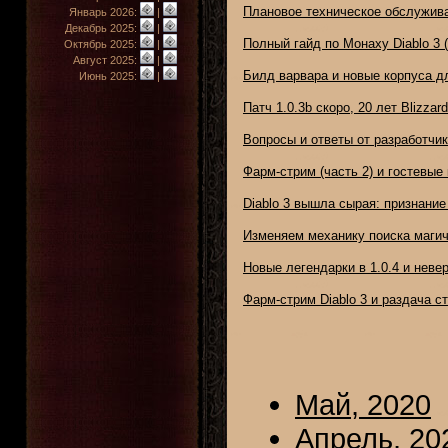
Плановое техническое обслужив
Январь 2026:
|
Декабрь 2025:
|
Полный гайд по Монаху Diablo 3 
Октябрь 2025:
|
Август 2025:
|
Билд варвара и новые корпуса д
Июнь 2025:
|
Патч 1.0.3b скоро, 20 лет Blizzar
Вопросы и ответы от разработчико
Фарм-стрим (часть 2) и гостевые 
Diablo 3 вышла сырая: признание
Изменяем механику поиска магич
Новые легендарки в 1.0.4 и неве
Фарм-стрим Diablo 3 и раздача с
Май, 2020
Апрель, 20