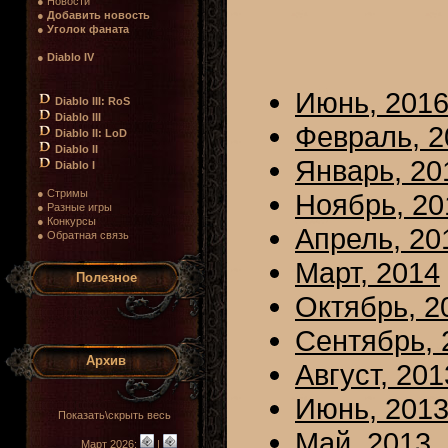
● Новости
●
Добавить новость
●
Уголок фаната
●
Diablo IV
Июнь, 201
Diablo III: RoS
Diablo III
Февраль, 2
Diablo II: LoD
Diablo II
Январь, 20
Diablo I
● Стримы
Ноябрь, 20
● Разные игры
● Конкурсы
Апрель, 20
● Обратная связь
Март, 2014
Полезное
Октябрь, 2
Сентябрь, 
Архив
Август, 201
Июнь, 201
Показать\скрыть весь
Май, 2013
Март 2026:
|