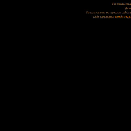
Все права защи
Диза
Использование материалов сайта в
Сайт разработан
дизайн-студ