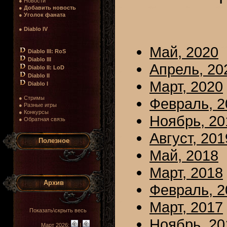
● Новости
●
Добавить новость
●
Уголок фаната
●
Diablo IV
Май, 2020
Diablo III: RoS
Diablo III
Апрель, 20
Diablo II: LoD
Diablo II
Март, 2020
Diablo I
● Стримы
Февраль, 2
● Разные игры
● Конкурсы
Ноябрь, 20
● Обратная связь
Август, 201
Полезное
Май, 2018
Март, 2018
Архив
Февраль, 2
Март, 2017
Показать\скрыть весь
Ноябрь, 20
Март 2026:
|