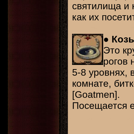
святилища и 
как их посети
●
Козь
Это кр
рогов 
5-8 уровнях, 
комнате, бит
[Goatmen].
Посещается 