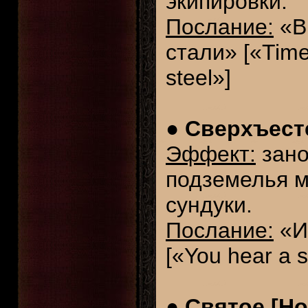
экипировки.
Послание:
«В
стали» [«Time
steel»]
●
Сверхъесте
Эффект:
зано
подземелья м
сундуки.
Послание:
«И
[«You hear a s
●
Святое [Ho