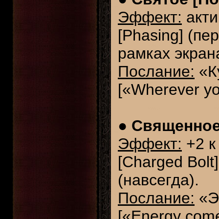
Эффект:
акти
[Phasing] (пе
рамках экрана
Послание:
«Ку
[«Wherever yo
●
Священное 
Эффект:
+2 к
[Charged Bolt
(навсегда).
Послание:
«Э
[«Energy come