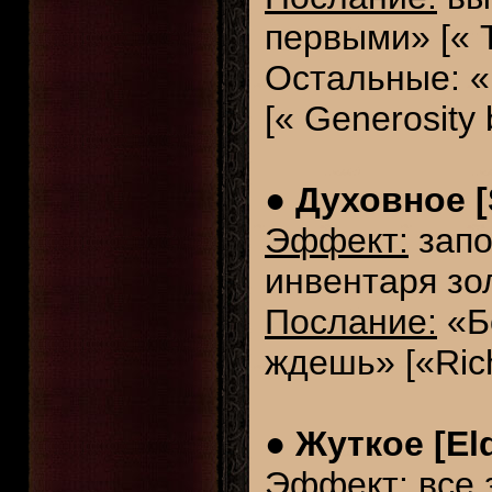
первыми» [« Th
Остальные: «
[« Generosity 
●
Духовное [S
Эффект:
запо
инвентаря зо
Послание:
«Бо
ждешь» [«Rich
●
Жуткое [Eld
Эффект:
все 