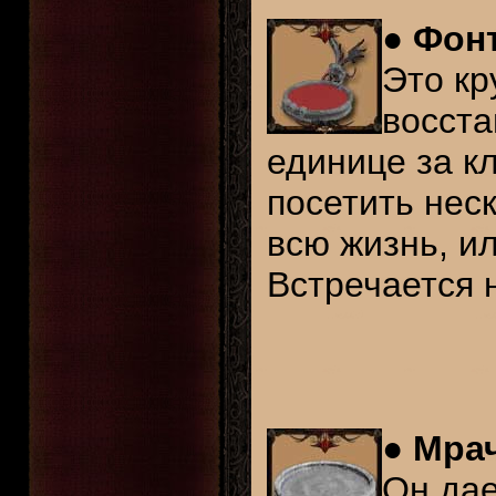
●
Фонт
Это кр
восста
единице за к
посетить неск
всю жизнь, и
Встречается н
●
Мрач
Он да