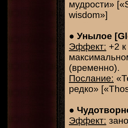
мудрости» [«S
wisdom»]
●
Унылое [G
Эффект:
+2 к
максимально
(временно).
Послание:
«Те
редко» [«Thos
●
Чудотворно
Эффект:
зано