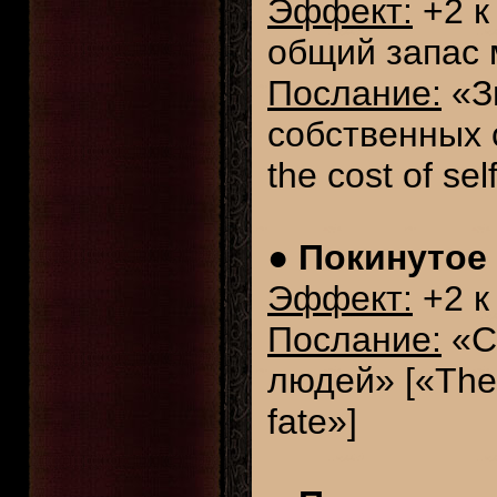
Эффект:
+2 к
общий запас 
Послание:
«З
собственных 
the cost of sel
●
Покинутое
Эффект:
+2 к
Послание:
«С
людей» [«The
fate»]