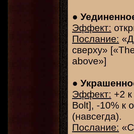
●
Уединенное
Эффект:
откр
Послание:
«До
сверху» [«The
above»]
●
Украшенное
Эффект:
+2 к
Bolt], -10% к
(навсегда).
Послание:
«С