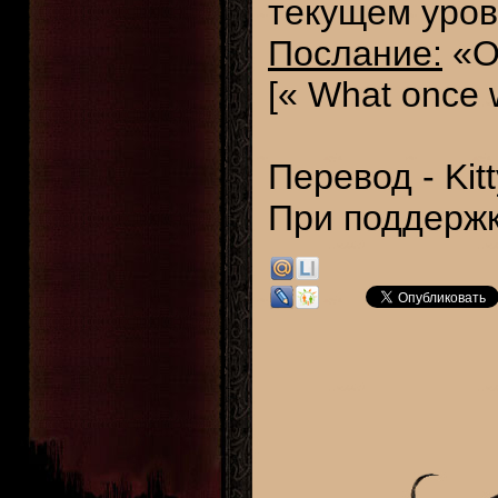
текущем уров
Послание:
«О
[« What once 
Перевод - Kit
При поддерж