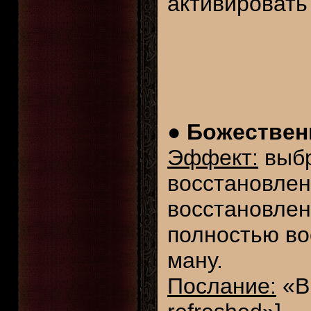
активировать
●
Божественн
Эффект:
выбр
восстановлен
восстановлен
полностью во
ману.
Послание:
«Вы