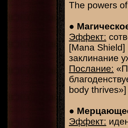
The powers of
●
Магическое
Эффект:
сотв
[Mana Shield]
заклинание у
Послание:
«По
благоденствует
body thrives»]
●
Мерцающее
Эффект:
иден