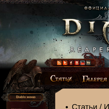
Diablo меню
Статьи
/
И