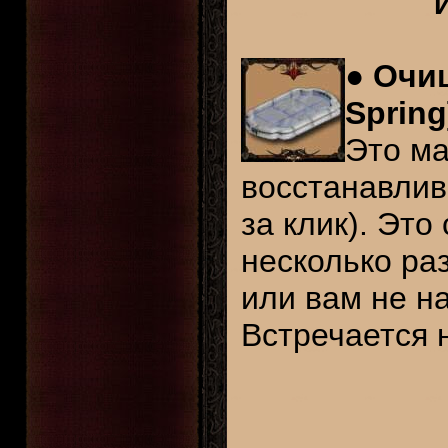
●
Очищ
Spring
Это ма
восстанавлив
за клик). Эт
несколько раз
или вам не на
Встречается н