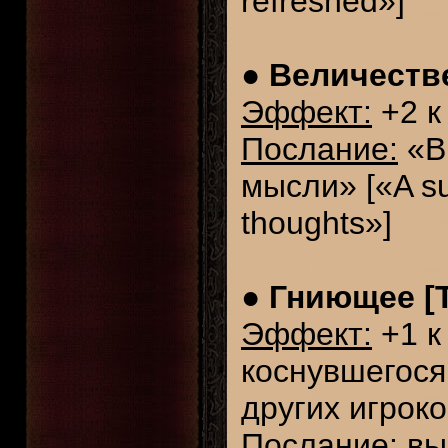
refreshed»]
●
Величестве
Эффект:
+2 к
Послание:
«В
мысли» [«A sur
thoughts»]
●
Гниющее [T
Эффект:
+1 к
коснувшегося
других игроко
Послание:
вы