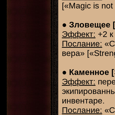
[«Magic is not
●
Зловещее [
Эффект:
+2 к
Послание:
«С
вера» [«Streng
●
Каменное [
Эффект:
пере
экипированные
инвентаре.
Послание:
«С