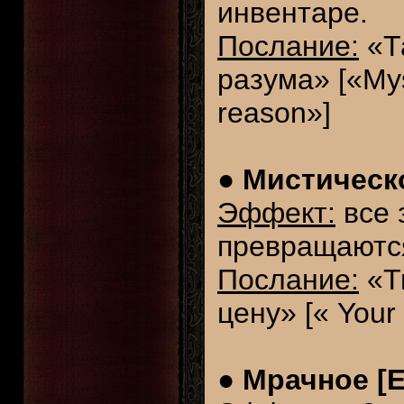
инвентаре.
Послание:
«Т
разума» [«Myst
reason»]
●
Мистическо
Эффект:
все 
превращаются
Послание:
«Тв
цену» [« Your s
●
Мрачное [E