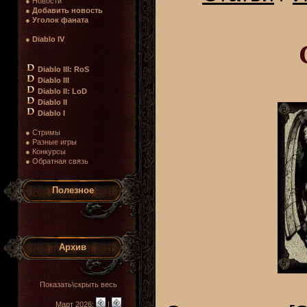
● Новости
●
Добавить новость
●
Уголок фаната
●
Diablo IV
Diablo III: RoS
Diablo III
Diablo II: LoD
Diablo II
Diablo I
● Стримы
● Разные игры
● Конкурсы
● Обратная связь
Полезное
Архив
Показать\скрыть весь
Март 2026:
|