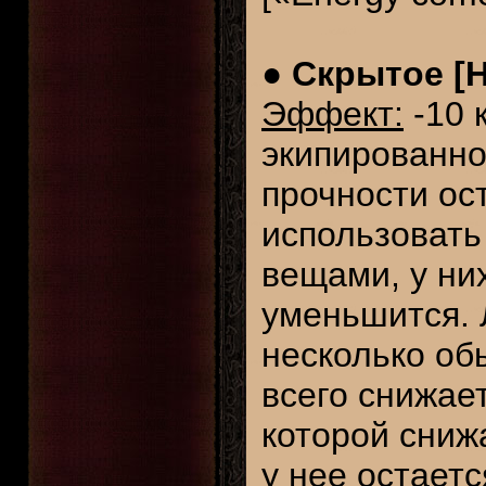
●
Скрытое [H
Эффект:
-10 
экипированно
прочности ос
использовать
вещами, у ни
уменьшится. 
несколько об
всего снижае
которой сниж
у нее остает