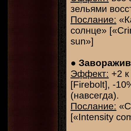
зельями восс
Послание:
«Ка
солнце» [«Cr
sun»]
●
Заворажива
Эффект:
+2 к
[Firebolt], -
(навсегда).
Послание:
«С
[«Intensity co