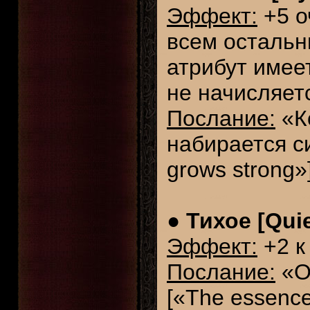
Эффект:
+5 о
всем остальн
атрибут имее
не начисляетс
Послание:
«Ко
набирается с
grows strong»
●
Тихое [Quie
Эффект:
+2 к
Послание:
«О
[«The essence 