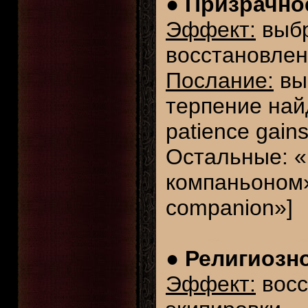
●
Призрачное
Эффект:
выбр
восстановлен
Послание:
вы:
терпение найд
patience gain
Остальные: 
компаньоном» 
companion»]
●
Религиозно
Эффект:
восс