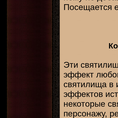
Посещается 
Ко
Эти святилищ
эффект любог
святилища в 
эффектов ист
некоторые св
персонажу, р