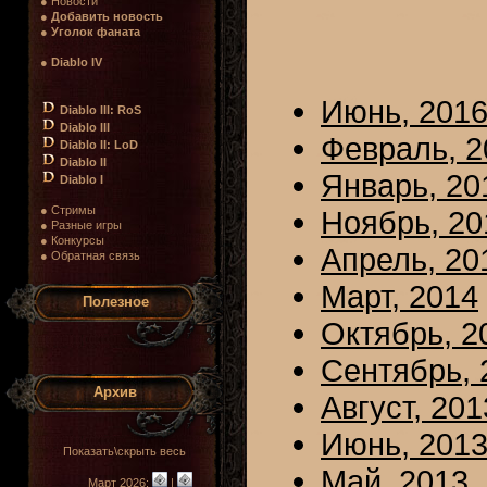
● Новости
●
Добавить новость
●
Уголок фаната
●
Diablo IV
Июнь, 201
Diablo III: RoS
Diablo III
Февраль, 2
Diablo II: LoD
Diablo II
Январь, 20
Diablo I
● Стримы
Ноябрь, 20
● Разные игры
● Конкурсы
Апрель, 20
● Обратная связь
Март, 2014
Полезное
Октябрь, 2
Сентябрь, 
Архив
Август, 201
Июнь, 201
Показать\скрыть весь
Май, 2013
Март 2026:
|