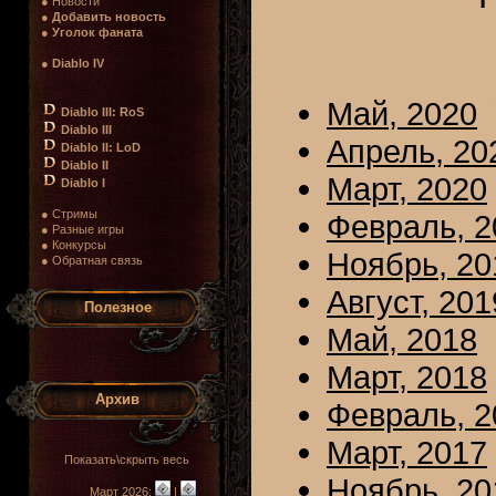
● Новости
●
Добавить новость
●
Уголок фаната
●
Diablo IV
Май, 2020
Diablo III: RoS
Diablo III
Апрель, 20
Diablo II: LoD
Diablo II
Март, 2020
Diablo I
● Стримы
Февраль, 2
● Разные игры
● Конкурсы
Ноябрь, 20
● Обратная связь
Август, 201
Полезное
Май, 2018
Март, 2018
Архив
Февраль, 2
Март, 2017
Показать\скрыть весь
Ноябрь, 20
Март 2026:
|