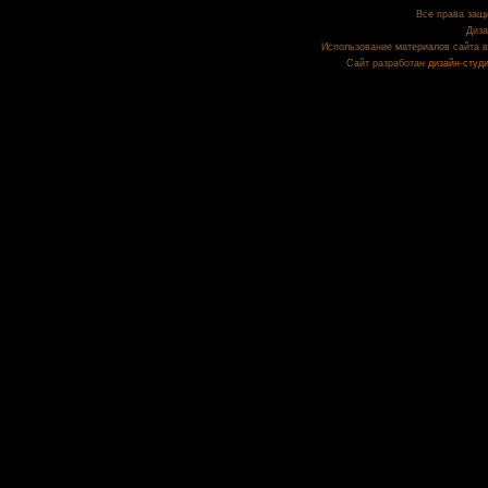
Все права защи
Диза
Использование материалов сайта в
Сайт разработан
дизайн-студ