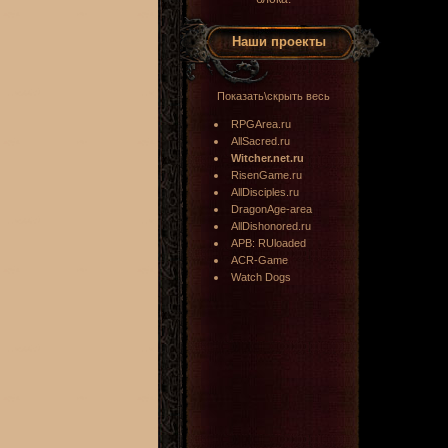
Наши проекты
Показать\скрыть весь
RPGArea.ru
AllSacred.ru
Witcher.net.ru
RisenGame.ru
AllDisciples.ru
DragonAge-area
AllDishonored.ru
APB: RUloaded
ACR-Game
Watch Dogs