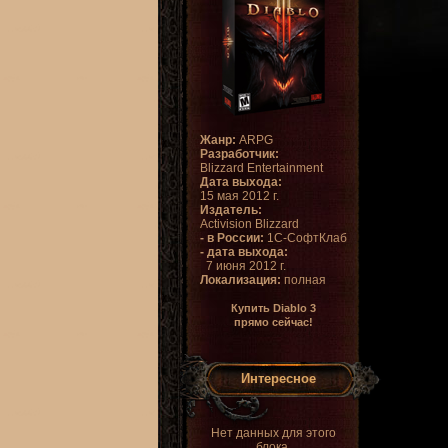
Жанр:
ARPG
Разработчик:
Blizzard Entertainment
Дата выхода:
15 мая 2012 г.
Издатель:
Activision Blizzard
- в России:
1С-СофтКлаб
- дата выхода:
7 июня 2012 г.
Локализация:
полная
Купить Diablo 3
прямо сейчас!
Интересное
Нет данных для этого
блока.