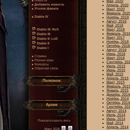
● Новости
Май, 2020
●
Добавить новость
Апрель, 2020
●
Уголок фаната
Март, 2020
Февраль, 202
●
Diablo IV
Ноябрь, 2019
Август, 2019
Май, 2018
Diablo III: RoS
Март, 2018
Февраль, 201
Diablo III
Март, 2017
Diablo II: LoD
Ноябрь, 2016
Diablo II
Октябрь, 2016
Diablo I
Август, 2016
Июнь, 2016
● Стримы
Март, 2016
● Разные игры
Сентябрь, 20
● Конкурсы
Июль, 2015
● Обратная связь
Июнь, 2015
Май, 2015
Апрель, 2015
Полезное
Март, 2015
Февраль, 201
Январь, 2015
Декабрь, 2014
Ноябрь, 2014
Октябрь, 2014
Архив
Сентябрь, 20
Август, 2014
Июль, 2014
Июнь, 2014
Показать\скрыть весь
Май, 2014
Апрель, 2014
Март 2026:
|