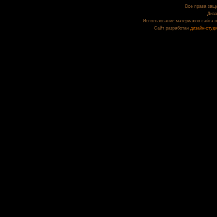
Все права защи
Диза
Использование материалов сайта в
Сайт разработан
дизайн-студ