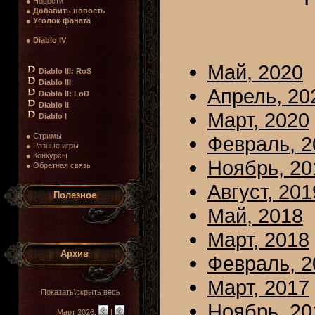
● Новости
●
Добавить новость
●
Уголок фаната
●
Diablo IV
Май, 2020
Diablo III: RoS
Diablo III
Апрель, 20
Diablo II: LoD
Diablo II
Март, 2020
Diablo I
● Стримы
Февраль, 2
● Разные игры
● Конкурсы
Ноябрь, 20
● Обратная связь
Август, 201
Полезное
Май, 2018
Март, 2018
Архив
Февраль, 2
Март, 2017
Показать\скрыть весь
Ноябрь, 20
Март 2026:
|