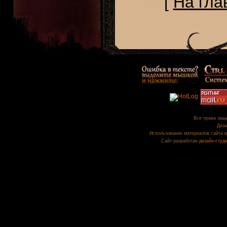
[
На гла
Все права защи
Диза
Использование материалов сайта в
Сайт разработан
дизайн-студ