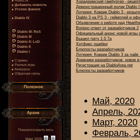
● Новости
Хорадримский гамбургер - рецепт
●
Добавить новость
Демонстрационный ролик Diablo I
●
Уголок фаната
Лотерея: Коврик Diablo 3 - розы
Diablo 3 на PS 3 - геймплей и оф
●
Diablo IV
Объявление о работе над Hearthst
Вопрос-ответ от разработчиков 2
Diablo III: RoS
Официальный анонс новой игры о
Diablo III
Вышел патч 1.0.7а
Diablo II: LoD
Хотфикс ошибки
Diablo II
Блюпосты разработчиков
Diablo I
Лотерея: Коврик Diablo 3 за лайк 
Дневники разработчиков: новое 
● Стримы
● Разные игры
Регистрация на DiabloArea.net
● Конкурсы
Блюпосты разработчиков
● Обратная связь
Полезное
Май, 2020
Апрель, 20
Архив
Март, 2020
Февраль, 2
Показать\скрыть весь
Март 2026:
|