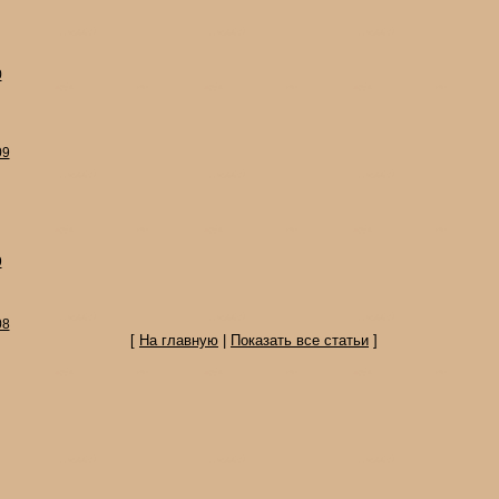
0
09
9
08
[
На главную
|
Показать все статьи
]