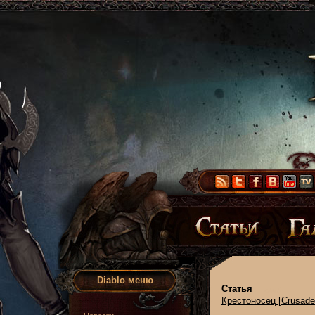
Diablo меню
Статья
Крестоносец [Crusade