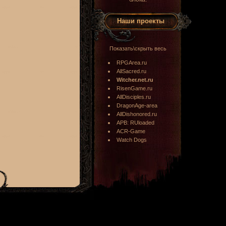
Наши проекты
Показать\скрыть весь
RPGArea.ru
AllSacred.ru
Witcher.net.ru
RisenGame.ru
AllDisciples.ru
DragonAge-area
AllDishonored.ru
APB: RUloaded
ACR-Game
Watch Dogs