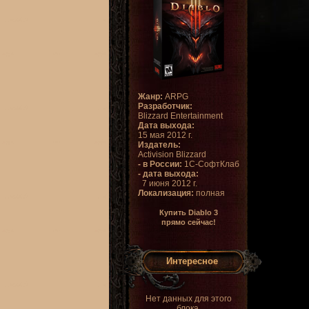
Жанр:
ARPG
Разработчик:
Blizzard Entertainment
Дата выхода:
15 мая 2012 г.
Издатель:
Activision Blizzard
- в России:
1С-СофтКлаб
- дата выхода:
7 июня 2012 г.
Локализация:
полная
Купить Diablo 3
прямо сейчас!
Интересное
Нет данных для этого
блока.