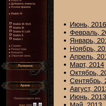
● Новости
●
Добавить новость
●
Уголок фаната
●
Diablo IV
Июнь, 201
Diablo III: RoS
Diablo III
Февраль, 2
Diablo II: LoD
Diablo II
Январь, 20
Diablo I
● Стримы
Ноябрь, 20
● Разные игры
● Конкурсы
Апрель, 20
● Обратная связь
Март, 2014
Полезное
Октябрь, 2
Сентябрь, 
Архив
Август, 201
Июнь, 201
Показать\скрыть весь
Май, 2013
Март 2026:
|