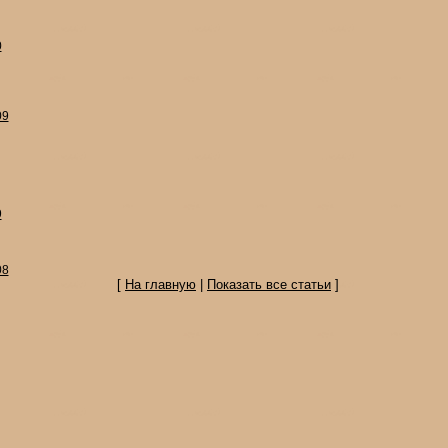
0
09
9
08
[
На главную
|
Показать все статьи
]