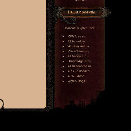
Наши проекты
Показать\скрыть весь
RPGArea.ru
AllSacred.ru
Witcher.net.ru
RisenGame.ru
AllDisciples.ru
DragonAge-area
AllDishonored.ru
APB: RUloaded
ACR-Game
Watch Dogs