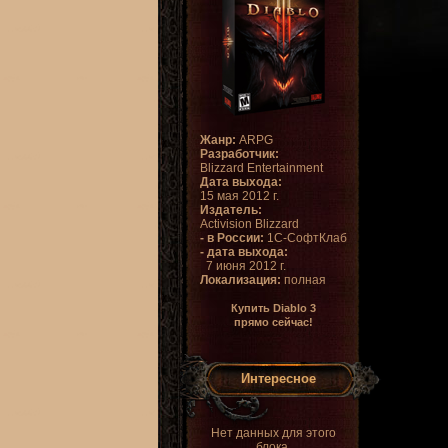
Жанр:
ARPG
Разработчик:
Blizzard Entertainment
Дата выхода:
15 мая 2012 г.
Издатель:
Activision Blizzard
- в России:
1С-СофтКлаб
- дата выхода:
7 июня 2012 г.
Локализация:
полная
Купить Diablo 3
прямо сейчас!
Интересное
Нет данных для этого
блока.