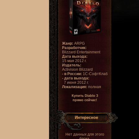
Жанр:
ARPG
Разработчик:
Blizzard Entertainment
Дата выхода:
15 мая 2012 г.
Издатель:
Activision Blizzard
- в России:
1С-СофтКлаб
- дата выхода:
7 июня 2012 г.
Локализация:
полная
Купить Diablo 3
прямо сейчас!
Интересное
Нет данных для этого
блока.