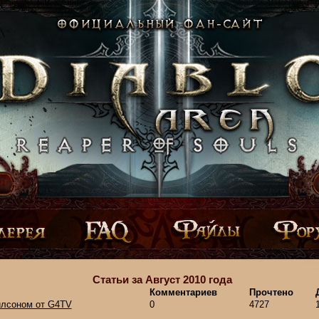
Статьи за Август 2010 года
Комментариев
Прочтено
илсоном от G4TV
0
4727