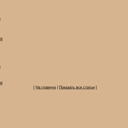
0
09
9
08
[
На главную
|
Показать все статьи
]