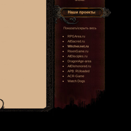
Наши проекты
Показать\скрыть весь
RPGArea.ru
AllSacred.ru
Witcher.net.ru
RisenGame.ru
AllDisciples.ru
DragonAge-area
AllDishonored.ru
APB: RUloaded
ACR-Game
Watch Dogs