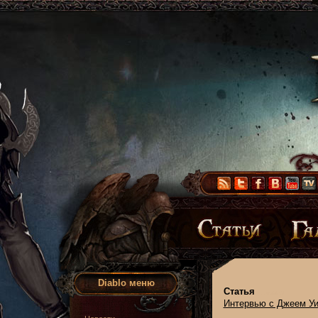
Diablo меню
Статья
Интервью с Джеем У