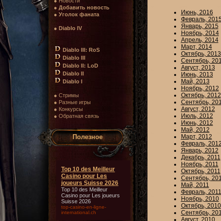
● Новости
●
Добавить новость
Июнь, 2016
●
Уголок фаната
Февраль, 201
Январь, 2015
●
Diablo IV
Ноябрь, 2014
Апрель, 2014
Март, 2014
Diablo III: RoS
Октябрь, 2013
Diablo III
Сентябрь, 20
Diablo II: LoD
Август, 2013
Diablo II
Июнь, 2013
Май, 2013
Diablo I
Ноябрь, 2012
Октябрь, 2012
● Стримы
Сентябрь, 20
● Разные игры
Август, 2012
● Конкурсы
Июль, 2012
● Обратная связь
Июнь, 2012
Май, 2012
Полезное
Март, 2012
Февраль, 201
Январь, 2012
Декабрь, 2011
Ноябрь, 2011
Top 10 des Meilleur
Октябрь, 2011
Casino pour Les
Сентябрь, 20
joueurs Suisse 2026
Май, 2011
Top 10 des Meilleur
Февраль, 201
Casino pour Les joueurs
Ноябрь, 2010
Suisse 2026
Октябрь, 2010
top-casino-en-ligne-
Сентябрь, 20
international.ch
Август, 2010