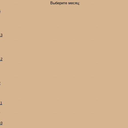
Выберите месяц:
5
13
12
2
11
1
10