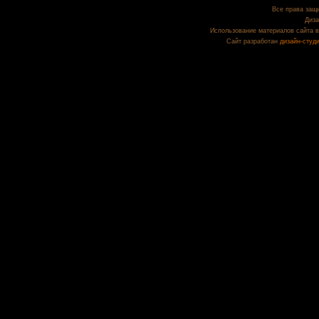
Все права защи
Диза
Использование материалов сайта в
Сайт разработан
дизайн-студ