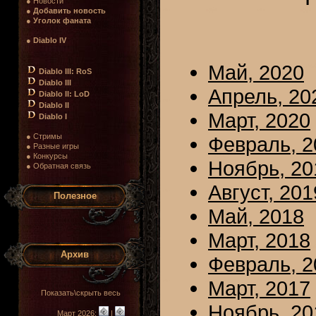
● Новости
●
Добавить новость
●
Уголок фаната
●
Diablo IV
Май, 2020
Diablo III: RoS
Diablo III
Апрель, 20
Diablo II: LoD
Diablo II
Март, 2020
Diablo I
● Стримы
Февраль, 2
● Разные игры
● Конкурсы
Ноябрь, 20
● Обратная связь
Август, 201
Полезное
Май, 2018
Март, 2018
Архив
Февраль, 2
Март, 2017
Показать\скрыть весь
Ноябрь, 20
Март 2026:
|