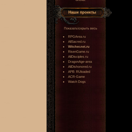
Наши проекты
Показать\скрыть весь
RPGArea.ru
AllSacred.ru
Witcher.net.ru
RisenGame.ru
AllDisciples.ru
DragonAge-area
AllDishonored.ru
APB: RUloaded
ACR-Game
Watch Dogs