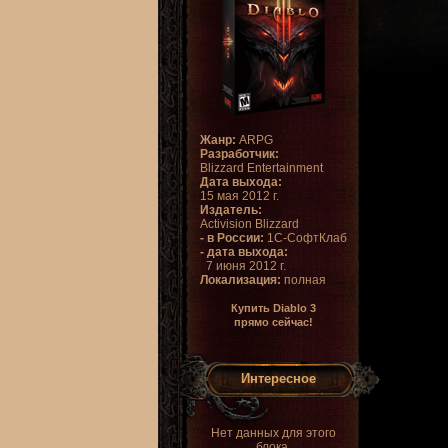
Жанр:
ARPG
Разработчик:
Blizzard Entertainment
Дата выхода:
15 мая 2012 г.
Издатель:
Activision Blizzard
- в России:
1С-СофтКлаб
- дата выхода:
7 июня 2012 г.
Локализация:
полная
Купить Diablo 3
прямо сейчас!
Интересное
Нет данных для этого
блока.