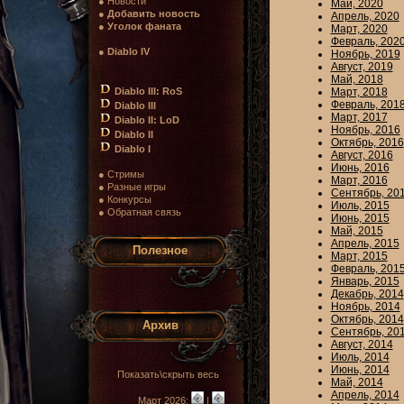
● Новости
Май, 2020
●
Добавить новость
Апрель, 2020
●
Уголок фаната
Март, 2020
Февраль, 202
●
Diablo IV
Ноябрь, 2019
Август, 2019
Май, 2018
Diablo III: RoS
Март, 2018
Февраль, 201
Diablo III
Март, 2017
Diablo II: LoD
Ноябрь, 2016
Diablo II
Октябрь, 2016
Diablo I
Август, 2016
Июнь, 2016
● Стримы
Март, 2016
● Разные игры
Сентябрь, 20
● Конкурсы
Июль, 2015
● Обратная связь
Июнь, 2015
Май, 2015
Апрель, 2015
Полезное
Март, 2015
Февраль, 201
Январь, 2015
Декабрь, 2014
Ноябрь, 2014
Октябрь, 2014
Архив
Сентябрь, 20
Август, 2014
Июль, 2014
Июнь, 2014
Показать\скрыть весь
Май, 2014
Апрель, 2014
Март 2026:
|