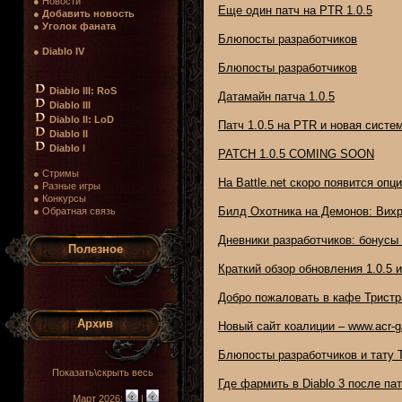
● Новости
Еще один патч на PTR 1.0.5
●
Добавить новость
●
Уголок фаната
Блюпосты разработчиков
●
Diablo IV
Блюпосты разработчиков
Diablo III: RoS
Датамайн патча 1.0.5
Diablo III
Diablo II: LoD
Патч 1.0.5 на PTR и новая систе
Diablo II
Diablo I
PATCH 1.0.5 COMING SOON
● Стримы
На Battle.net скоро появится оп
● Разные игры
● Конкурсы
Билд Охотника на Демонов: Вих
● Обратная связь
Дневники разработчиков: бонусы
Полезное
Краткий обзор обновления 1.0.5
Добро пожаловать в кафе Тристр
Архив
Новый сайт коалиции – www.acr-g
Блюпосты разработчиков и тату 
Показать\скрыть весь
Где фармить в Diablo 3 после пат
Март 2026:
|