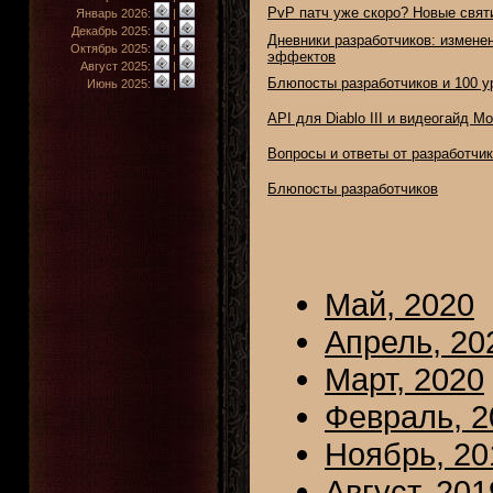
PvP патч уже скоро? Новые свят
Январь 2026:
|
Декабрь 2025:
|
Дневники разработчиков: измене
Октябрь 2025:
|
эффектов
Август 2025:
|
Блюпосты разработчиков и 100 у
Июнь 2025:
|
API для Diablo III и видеогайд Мо
Вопросы и ответы от разработчи
Блюпосты разработчиков
Май, 2020
Апрель, 20
Март, 2020
Февраль, 2
Ноябрь, 20
Август, 201