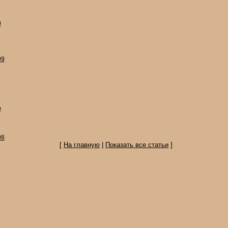
0
09
9
08
[
На главную
|
Показать все статьи
]