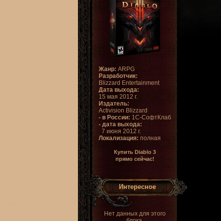
Жанр:
ARPG
Разработчик:
Blizzard Entertainment
Дата выхода:
15 мая 2012 г.
Издатель:
Activision Blizzard
- в России:
1С-СофтКлаб
- дата выхода:
7 июня 2012 г.
Локализация:
полная
Купить Diablo 3
прямо сейчас!
Интересное
Нет данных для этого
блока.