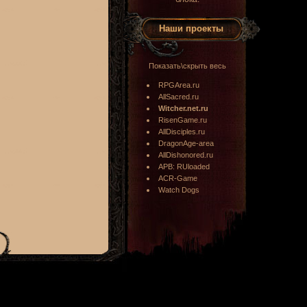
Наши проекты
Показать\скрыть весь
RPGArea.ru
AllSacred.ru
Witcher.net.ru
RisenGame.ru
AllDisciples.ru
DragonAge-area
AllDishonored.ru
APB: RUloaded
ACR-Game
Watch Dogs