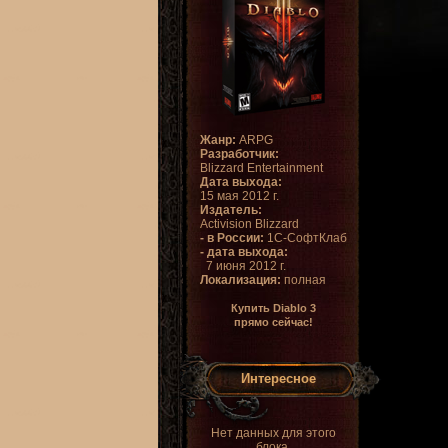
Жанр:
ARPG
Разработчик:
Blizzard Entertainment
Дата выхода:
15 мая 2012 г.
Издатель:
Activision Blizzard
- в России:
1С-СофтКлаб
- дата выхода:
7 июня 2012 г.
Локализация:
полная
Купить Diablo 3
прямо сейчас!
Интересное
Нет данных для этого
блока.