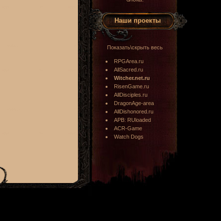
Наши проекты
Показать\скрыть весь
RPGArea.ru
AllSacred.ru
Witcher.net.ru
RisenGame.ru
AllDisciples.ru
DragonAge-area
AllDishonored.ru
APB: RUloaded
ACR-Game
Watch Dogs