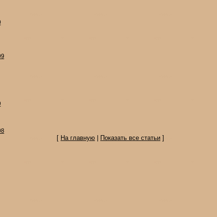
0
09
9
08
[
На главную
|
Показать все статьи
]