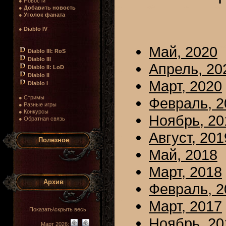
● Новости
●
Добавить новость
●
Уголок фаната
●
Diablo IV
Май, 2020
Diablo III: RoS
Diablo III
Апрель, 20
Diablo II: LoD
Diablo II
Март, 2020
Diablo I
● Стримы
Февраль, 2
● Разные игры
● Конкурсы
Ноябрь, 20
● Обратная связь
Август, 201
Полезное
Май, 2018
Март, 2018
Архив
Февраль, 2
Март, 2017
Показать\скрыть весь
Ноябрь, 20
Март 2026:
|