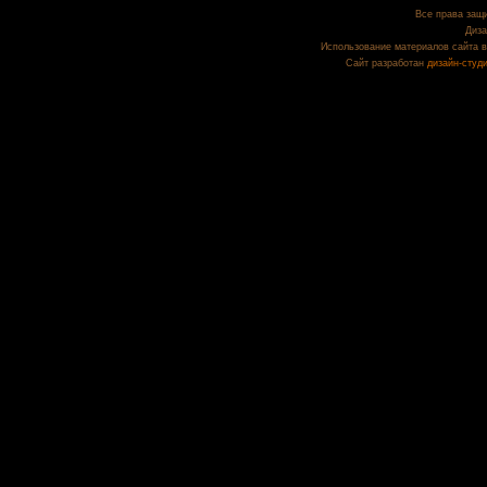
Все права защи
Диза
Использование материалов сайта в
Сайт разработан
дизайн-студ