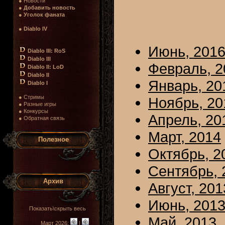
● Новости
●
Добавить новость
●
Уголок фаната
●
Diablo IV
Июнь, 201
Diablo III: RoS
Diablo III
Февраль, 2
Diablo II: LoD
Diablo II
Январь, 20
Diablo I
● Стримы
Ноябрь, 20
● Разные игры
● Конкурсы
Апрель, 20
● Обратная связь
Март, 2014
Полезное
Октябрь, 2
Сентябрь, 
Архив
Август, 201
Июнь, 201
Показать\скрыть весь
Май, 2013
Март 2026:
|