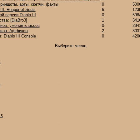
риншоты, арты, скетчи, факты
0
500
II: Reaper of Souls
6
123
й версии Diablo III
0
598
ва: [DiaBro3]
1
341
ков: умения классов
0
284
иков: Аффиксы
2
303
 Diablo III Console
0
420
Выберите месяц:
0
8
15