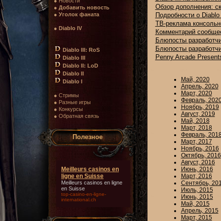
● Новости
Обзор дополнения: ск
●
Добавить новость
●
Уголок фаната
Подробности о Diablo I
ТВ-реклама консольно
●
Diablo IV
Комментарий сообщест
Блюпосты разработчи
Блюпосты разработч
Diablo III: RoS
Penny Arcade Presents:
Diablo III
Diablo II: LoD
Diablo II
Май, 2020
Diablo I
Апрель, 2020
Март, 2020
● Стримы
Февраль, 202
● Разные игры
Ноябрь, 2019
● Конкурсы
Август, 2019
● Обратная связь
Май, 2018
Март, 2018
Февраль, 201
Полезное
Март, 2017
Ноябрь, 2016
Октябрь, 2016
Август, 2016
Meilleurs casinos en
Июнь, 2016
ligne en Suisse
Март, 2016
Meilleurs casinos en ligne
Сентябрь, 20
en Suisse
Июль, 2015
top-casino-en-ligne-
Июнь, 2015
international.ch
Май, 2015
Апрель, 2015
Март, 2015