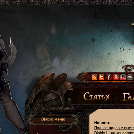
Diablo меню
Новость
Полное видео с выс
Diablo III на консол