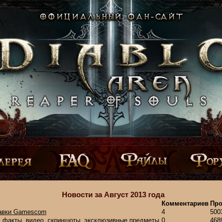
Новости за Август 2013 года
Комментариев
Про
тавки Gamescom
4
500
ях: факты, видео, скриншоты, эксклюзивные предметы
0
468