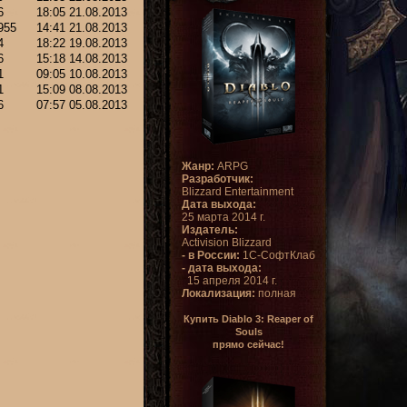
6
18:05 21.08.2013
955
14:41 21.08.2013
4
18:22 19.08.2013
6
15:18 14.08.2013
1
09:05 10.08.2013
1
15:09 08.08.2013
6
07:57 05.08.2013
Жанр:
ARPG
Разработчик:
Blizzard Entertainment
Дата выхода:
25 марта 2014 г.
Издатель:
Activision Blizzard
- в России:
1С-СофтКлаб
- дата выхода:
15 апреля 2014 г.
Локализация:
полная
Купить Diablo 3: Reaper of
Souls
прямо сейчас!