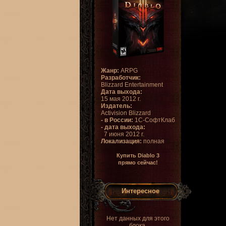
Жанр:
ARPG
Разработчик:
Blizzard Entertainment
Дата выхода:
15 мая 2012 г.
Издатель:
Activision Blizzard
- в России:
1С-СофтКлаб
- дата выхода:
7 июня 2012 г.
Локализация:
полная
Купить Diablo 3
прямо сейчас!
Интересное
Нет данных для этого
блока.