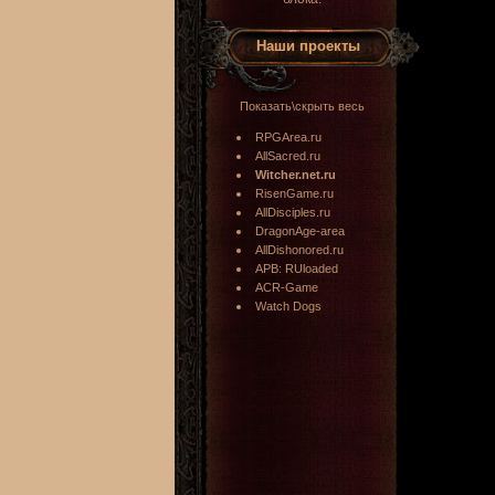
Наши проекты
Показать\скрыть весь
RPGArea.ru
AllSacred.ru
Witcher.net.ru
RisenGame.ru
AllDisciples.ru
DragonAge-area
AllDishonored.ru
APB: RUloaded
ACR-Game
Watch Dogs