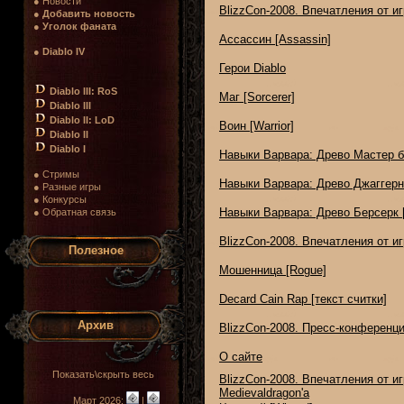
● Новости
BlizzCon-2008. Впечатления от иг
●
Добавить новость
●
Уголок фаната
Ассассин [Assassin]
●
Diablo IV
Герои Diablo
Diablo III: RoS
Маг [Sorcerer]
Diablo III
Diablo II: LoD
Воин [Warrior]
Diablo II
Diablo I
Навыки Варвара: Древо Мастер би
● Стримы
Навыки Варвара: Древо Джаггерна
● Разные игры
● Конкурсы
Навыки Варвара: Древо Берсерк [
● Обратная связь
BlizzCon-2008. Впечатления от иг
Полезное
Мошенница [Rogue]
Decard Cain Rap [текст считки]
Архив
BlizzCon-2008. Пресс-конференц
О сайте
Показать\скрыть весь
BlizzCon-2008. Впечатления от и
Medievaldragon'а
Март 2026:
|