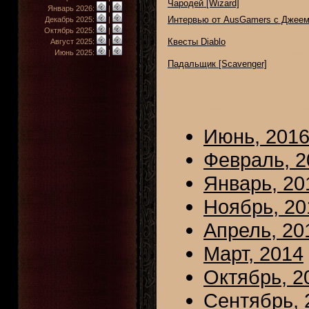
Чародей [Wizard]
Январь 2026:
|
Интервью от AusGamers с Джее
Декабрь 2025:
|
Октябрь 2025:
|
Квесты Diablo
Август 2025:
|
Июнь 2025:
|
Падальщик [Scavenger]
Июнь, 201
Февраль, 2
Январь, 20
Ноябрь, 20
Апрель, 20
Март, 2014
Октябрь, 2
Сентябрь, 