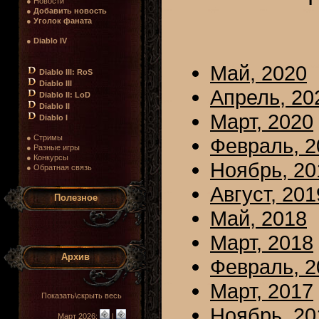
● Новости
●
Добавить новость
●
Уголок фаната
●
Diablo IV
Май, 2020
Diablo III: RoS
Diablo III
Апрель, 20
Diablo II: LoD
Diablo II
Март, 2020
Diablo I
● Стримы
Февраль, 2
● Разные игры
● Конкурсы
Ноябрь, 20
● Обратная связь
Август, 201
Полезное
Май, 2018
Март, 2018
Архив
Февраль, 2
Март, 2017
Показать\скрыть весь
Ноябрь, 20
Март 2026:
|