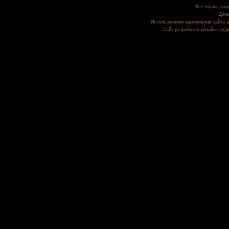
Все права защи
Диза
Использование материалов сайта в
Сайт разработан
дизайн-студ