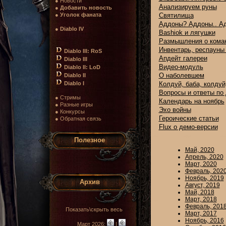
● Новости
Анализируем руны
●
Добавить новость
●
Уголок фаната
Святилища
Аддоны? Аддоны.. А
●
Diablo IV
Bashiok и лягушки
Размышления о коман
Инвентарь, респауны
Diablo III: RoS
Апдейт галереи
Diablo III
Видео-модуль
Diablo II: LoD
О наболевшем
Diablo II
Diablo I
Колдуй, баба, колдуй,
Вопросы и ответы по
● Стримы
Календарь на ноябрь
● Разные игры
Эхо войны
● Конкурсы
Героические статьи
● Обратная связь
Flux о демо-версии
Полезное
Май, 2020
Апрель, 2020
Март, 2020
Февраль, 202
Ноябрь, 2019
Архив
Август, 2019
Май, 2018
Март, 2018
Февраль, 201
Показать\скрыть весь
Март, 2017
Ноябрь, 2016
Март 2026:
|