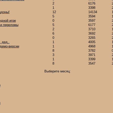
2
6176
1
3398
ддоны!
12
14134
5
3594
дной игре
0
3597
 и переломы
5
6177
2
3710
6
3692
0
3265
 дед..
1
4005
 демо-версии
1
4968
8
3782
3
3971
1
3399
8
3547
Выберите месяц:
0
8