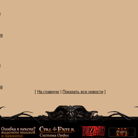
0
09
9
08
[
На главную
|
Показать все новости
]