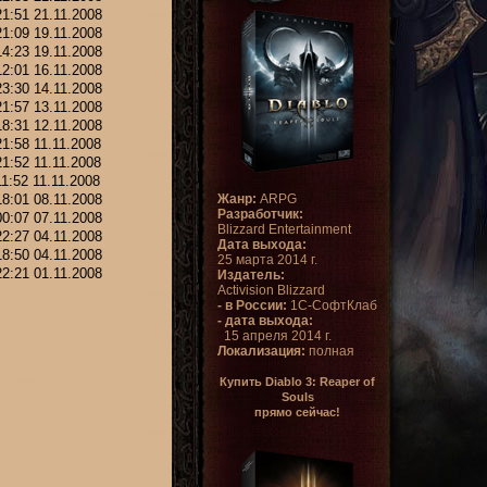
21:51 21.11.2008
21:09 19.11.2008
14:23 19.11.2008
12:01 16.11.2008
23:30 14.11.2008
21:57 13.11.2008
18:31 12.11.2008
21:58 11.11.2008
21:52 11.11.2008
11:52 11.11.2008
18:01 08.11.2008
Жанр:
ARPG
Разработчик:
00:07 07.11.2008
Blizzard Entertainment
22:27 04.11.2008
Дата выхода:
18:50 04.11.2008
25 марта 2014 г.
22:21 01.11.2008
Издатель:
Activision Blizzard
- в России:
1С-СофтКлаб
- дата выхода:
15 апреля 2014 г.
Локализация:
полная
Купить Diablo 3: Reaper of
Souls
прямо сейчас!