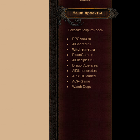
Наши проекты
Показать\скрыть весь
RPGArea.ru
AllSacred.ru
Witcher.net.ru
RisenGame.ru
AllDisciples.ru
DragonAge-area
AllDishonored.ru
APB: RUloaded
ACR-Game
Watch Dogs