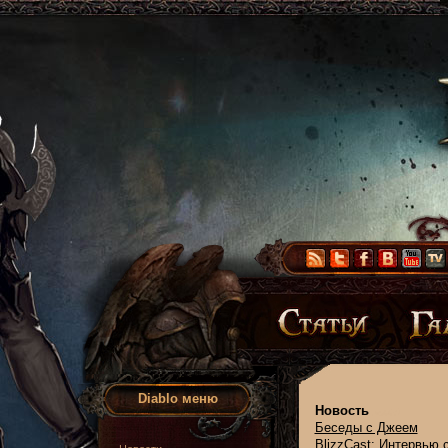
Diablo меню
Новость
Беседы с Джеем
BlizzCast: Интервью 