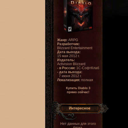
Жанр:
ARPG
Разработчик:
Blizzard Entertainment
Дата выхода:
15 мая 2012 г.
Издатель:
Activision Blizzard
- в России:
1С-СофтКлаб
- дата выхода:
7 июня 2012 г.
Локализация:
полная
Купить Diablo 3
прямо сейчас!
Интересное
Нет данных для этого
блока.