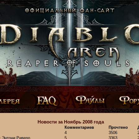
Новости за Ноябрь 2008 года
Комментариев
Прочтено
4
3506
с Энтони Риверо
5
3363