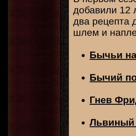
добавили 12 
два рецепта 
шлем и напле
Бычьи на
Бычий по
Гнев Фри
Львиный 