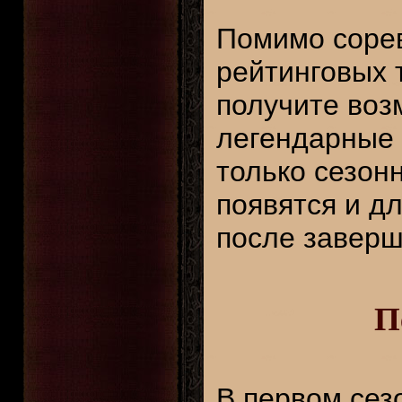
Помимо сорев
рейтинговых 
получите воз
легендарные 
только сезон
появятся и д
после заверш
П
В первом сез