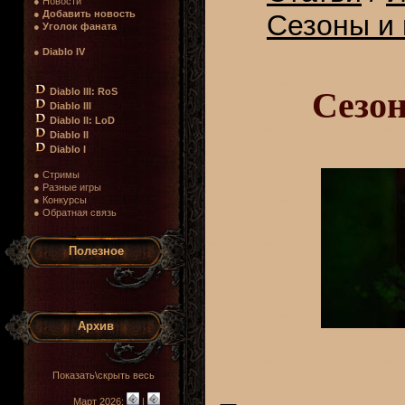
● Новости
●
Добавить новость
Сезоны и 
●
Уголок фаната
●
Diablo IV
Сезон
Diablo III: RoS
Diablo III
Diablo II: LoD
Diablo II
Diablo I
● Стримы
● Разные игры
● Конкурсы
● Обратная связь
Полезное
Архив
Показать\скрыть весь
Март 2026:
|