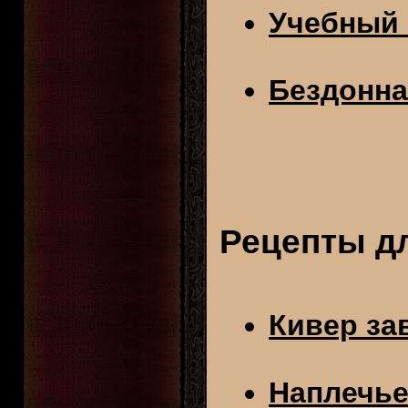
Учебный 
Бездонна
Рецепты д
Кивер за
Наплечье