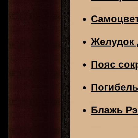
Самоцвет
Желудок 
Пояс со
Погибель
Блажь Рэ