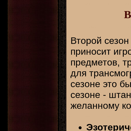
В
Второй сезон 
приносит игр
предметов, т
для трансмог
сезоне это б
сезоне - штан
желанному ко
Эзотерич