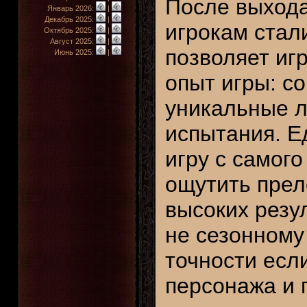
После выход
Январь 2026:
|
Декабрь 2025:
|
игрокам стал
Октябрь 2025:
|
Август 2025:
|
позволяет иг
Июнь 2025:
|
опыт игры: со
уникальные 
испытания. Е
игру с самог
ощутить преле
высоких резул
не сезонному
точности есл
персонажа и г