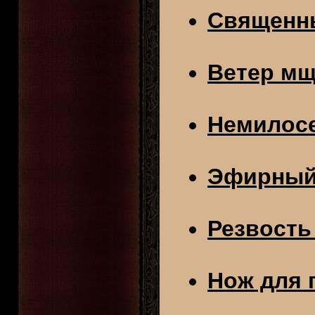
Священн
Ветер м
Немилосе
Эфирный
Резвость
Нож для 