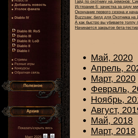
● Новости
Гайд по охотнику на демонов: С
●
Добавить новость
Истязание 6: зачистка за одну ми
●
Уголок фаната
Окончание первого сезона и нача
Buzzsaw: билд для Охотника на
●
Diablo IV
А как быстро вы убиваете толпу 
Начинается закрытое бета-тестир
Diablo III: RoS
Diablo III
Diablo II: LoD
Diablo II
Diablo I
Май, 2020
● Стримы
● Разные игры
Апрель, 20
● Конкурсы
● Обратная связь
Март, 2020
Полезное
Февраль, 2
Ноябрь, 20
Август, 201
Архив
Май, 2018
Март, 2018
Показать\скрыть весь
Март 2026:
|