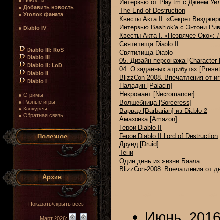
● Новости
Интервью от Play.tm с Джеем Уи
●
Добавить новость
The End of Destruction
●
Уголок фаната
Квесты Акта II. «Секрет Визджер
Интервью Bashiok'а с Энтони Ри
●
Diablo IV
Квесты Акта I. «Незрячее Око»: 
Святилища Diablo II
Diablo III: RoS
Святилища Diablo
Diablo III
05. Дизайн персонажа [Character 
Diablo II: LoD
04. О заданных атрибутах [Preset 
Diablo II
BlizzCon-2008. Впечатления от и
Diablo I
Паладин [Paladin]
Некромант [Necromancer]
● Стримы
● Разные игры
Волшебница [Sorceress]
● Конкурсы
Варвар [Barbarian] из Diablo 2
● Обратная связь
Амазонка [Amazon]
Герои Diablo II
Герои Diablo II Lord of Destruction
Полезное
Друид [Druid]
Тени
Один день из жизни Баала
BlizzCon-2008. Впечатления от де
Архив
Показать\скрыть весь
Июнь, 201
Март 2026:
|