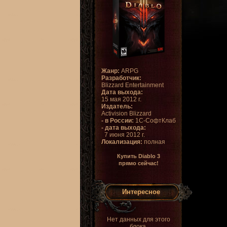
Жанр:
ARPG
Разработчик:
Blizzard Entertainment
Дата выхода:
15 мая 2012 г.
Издатель:
Activision Blizzard
- в России:
1С-СофтКлаб
- дата выхода:
7 июня 2012 г.
Локализация:
полная
Купить Diablo 3
прямо сейчас!
Интересное
Нет данных для этого
блока.