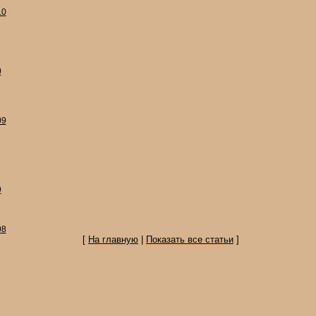
10
0
09
9
08
[
На главную
|
Показать все статьи
]