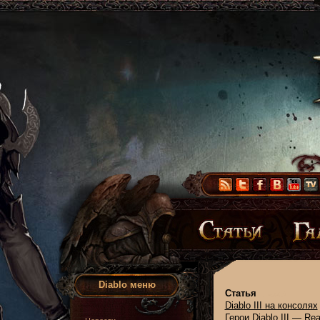
Diablo меню
Статья
Diablo III на консолях
Герои Diablo III — Rea