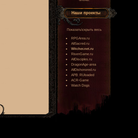
Наши проекты
Показать\скрыть весь
RPGArea.ru
AllSacred.ru
Witcher.net.ru
RisenGame.ru
AllDisciples.ru
DragonAge-area
AllDishonored.ru
APB: RUloaded
ACR-Game
Watch Dogs