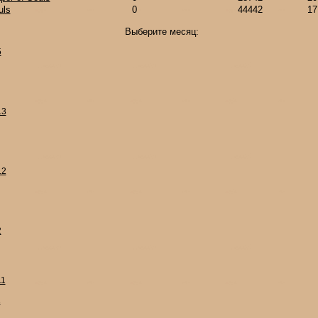
uls
0
44442
17
Выберите месяц:
5
13
12
2
11
1