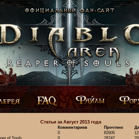
Статьи за Август 2013 года
Комментариев
Прочтено
Да
0
82605
12
per of Souls
0
28742
20