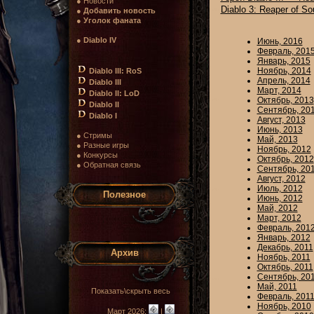
● Новости
Diablo 3: Reaper of So
●
Добавить новость
●
Уголок фаната
●
Diablo IV
Июнь, 2016
Февраль, 201
Январь, 2015
Ноябрь, 2014
Diablo III: RoS
Апрель, 2014
Diablo III
Март, 2014
Diablo II: LoD
Октябрь, 2013
Diablo II
Сентябрь, 20
Diablo I
Август, 2013
Июнь, 2013
● Стримы
Май, 2013
● Разные игры
Ноябрь, 2012
● Конкурсы
Октябрь, 2012
● Обратная связь
Сентябрь, 20
Август, 2012
Июль, 2012
Полезное
Июнь, 2012
Май, 2012
Март, 2012
Февраль, 201
Январь, 2012
Декабрь, 2011
Архив
Ноябрь, 2011
Октябрь, 2011
Сентябрь, 20
Май, 2011
Показать\скрыть весь
Февраль, 201
Ноябрь, 2010
Март 2026:
|