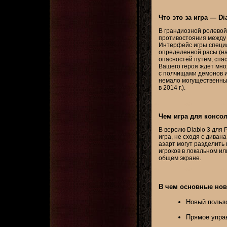
Что это за игра — D
В грандиозной ролевой и
противостояния между 
Интерфейс игры специа
определенной расы (на
опасностей путем, спас
Вашего героя ждет мно
с полчищами демонов и
немало могущественных 
в 2014 г.).
Чем игра для консол
В версию Diablo 3 для 
игра, не сходя с дива
азарт могут разделить 
игроков в локальном ил
общем экране.
В чем основные нов
Новый польз
Прямое упра