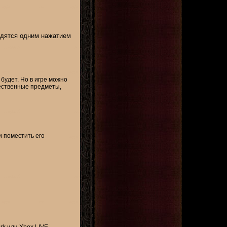
одятся одним нажатием
будет. Но в игре можно
щественные предметы,
и поместить его
ork или Xbox LIVE