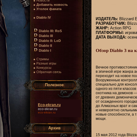
● Новости
●
Добавить новость
●
Уголок фаната
●
Diablo IV
ИЗДАТЕЛЬ:
Blizzard E
РАЗРАБОТЧИК:
Blizz
ЖАНР:
Action RPG
Diablo III: RoS
ПЛАТФОРМЫ:
игрова
Diablo III
ДАТА ВЫХОДА:
осень
Diablo II: LoD
Diablo II
Обзор Diablo 3 на 
Diablo I
● Стримы
● Разные игры
Вечное противостояни
● Конкурсы
в эпичной игре жанра
a
● Обратная связь
переходит на новое пол
Вооруженные контролл
специально для консоле
Полезное
одного из пяти классов
охотника на демонов —
от древних демонически
от осажденного городк
Eco-ekran.ru
до Алмазных врат и са
eco-ekran.ru
и невероятно сильными
eco-ekran.ru
новые способности, а 
мощи.
Архив
15 мая 2012 года Blizz