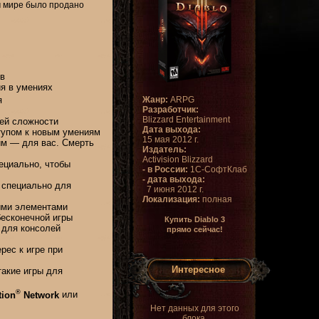
м мире было продано
в
я в умениях
Жанр:
ARPG
я
Разработчик:
Blizzard Entertainment
ей сложности
Дата выхода:
тупом к новым умениям
15 мая 2012 г.
им — для вас. Смерть
Издатель:
Activision Blizzard
ециально, чтобы
- в России:
1С-СофтКлаб
- дата выхода:
 специально для
7 июня 2012 г.
Локализация:
полная
ыми элементами
есконечной игры
Купить Diablo 3
 для консолей
прямо сейчас!
рес к игре при
Интересное
такие игры для
®
tion
Network
или
Нет данных для этого
блока.