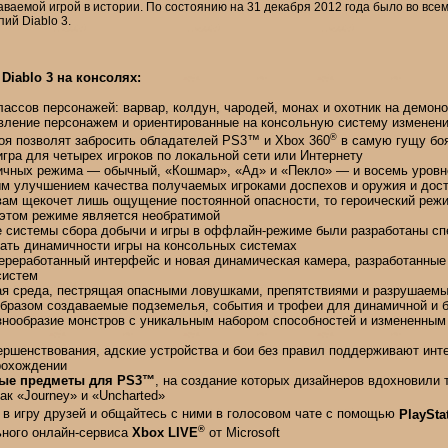
ваемой игрой в истории. По состоянию на 31 декабря 2012 года было во все
ий Diablo 3.
Diablo 3 на консолях:
лассов персонажей: варвар, колдун, чародей, монах и охотник на демоно
вление персонажем и ориентированные на консольную систему изменени
®
оя позволят забросить обладателей PS3™ и Xbox 360
в самую гущу бо
гра для четырех игроков по локальной сети или Интернету
ичных режима — обычный, «Кошмар», «Ад» и «Пекло» — и восемь уровн
ым улучшением качества получаемых игроками доспехов и оружия и дос
вам щекочет лишь ощущение постоянной опасности, то героический реж
 этом режиме является необратимой
 системы сбора добычи и игры в
оффлайн-режиме
были разработаны сп
ать динамичности игры на консольных системах
ереработанный интерфейс и новая динамическая камера, разработанные
систем
ая среда, пестрящая опасными ловушками, препятствиями и разрушаем
бразом создаваемые подземелья, события и трофеи для динамичной и б
знообразие монстров с уникальным набором способностей и измененным
ршенствования, адские устройства и бои без правил поддерживают инте
рохождении
ые предметы для PS3™
, на создание которых дизайнеров вдохновили 
как «Journey» и «Uncharted»
в игру друзей и общайтесь с ними в голосовом чате с помощью
PlaySta
®
ьного
онлайн-сервиса
Xbox LIVE
от Microsoft