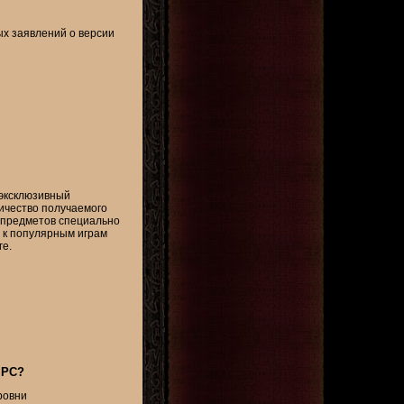
ых заявлений о версии
 эксклюзивный
ичество получаемого
ых предметов специально
 к популярным играм
ге.
 PC?
уровни