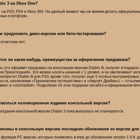
blo 3 на Xbox One?
т на PS3, PS4 и Xbox 360. На данный момент мы не можем делать официальн
ных платформ.
и предложить демо-версию или бета-тестирование?
том пока нет.
ся ли какие-нибудь преимущества за оформление предзаказа?
е, кто оформит предзаказ на консольную версию Diablo III, получат в подарок
 Преисподней». Его можно носить начиная с 1 уровня, и он увеличивает кол
приобретет Diablo III для PS3, кроме того, получат еще 5 особых внутриигров
ности, наплечники «Героическое путешествие» и «Амулет Дрейка») — отсылки
ие» и «Uncharted». Подробнее об этих подарках читайте в официальном бло
лагаться коллекционное издание консольной версии?
издания консольной версии Diablo 3 пока выпускать не планируется.
несены в консольную версию последние обновления из версии для
 функции
PC-версии
, которые появились в игре до обновления version 1.0.8: 