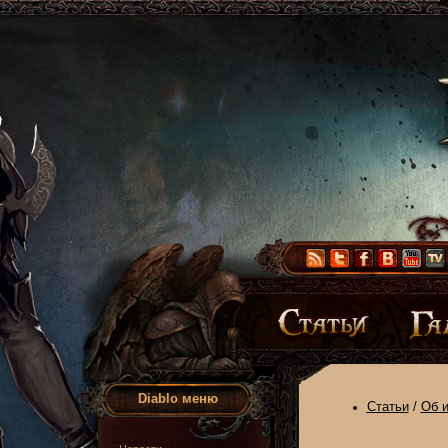
Diablo меню
Статьи
/
Об и