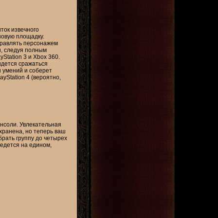
иток извечного
новую площадку.
правлять персонажем
и, следуя полным
Station 3 и Xbox 360.
идется сражаться
 умений и соберет
yStation 4 (вероятно,
онсоли. Увлекательная
хранена, но теперь ваш
брать группу до четырех
ведется на едином,