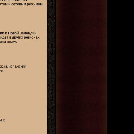
чатом и сетевым режимом
лии и Новой Зеландии
ыйдет в других регионах
ены позже.
ский, испанский
ки.
 г.