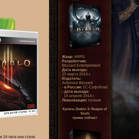
Жанр:
ARPG
Разработчик:
Blizzard Entertainment
Дата выхода:
25 марта 2014 г.
Издатель:
Activision Blizzard
- в России:
1С-СофтКлаб
- дата выхода:
15 апреля 2014 г.
Локализация:
полная
Купить Diablo 3: Reaper of
Souls
прямо сейчас!
ые 24 часа она стала