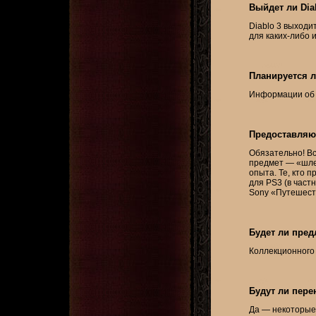
Выйдет ли Dia
Diablo 3 выходи
для
каких-либо
и
Планируется л
Информации об э
Предоставляют
Обязательно! Вс
предмет — «шлем
опыта. Те, кто 
для PS3 (в част
Sony «Путешеств
Будет ли пред
Коллекционного 
Будут ли пере
Да — некоторые