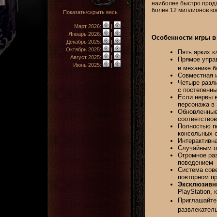
наиболее быстро прода
более 12 миллионов коп
Показать\скрыть весь
Март 2026:
|
Январь 2026:
|
Особенности игры в 
Декабрь 2025:
|
Октябрь 2025:
|
Пять ярких к
Август 2025:
|
Прямое упра
Июнь 2025:
|
и механике б
Совместная и
Четыре разл
с постепенн
Если нервы 
персонажа в
Обновленные
соответствов
Полностью п
консольных 
Интерактивн
Случайным о
Огромное ра
поведением
Система сове
повторном п
Эксклюзивн
PlayStation, 
Приглашайте 
развлекател