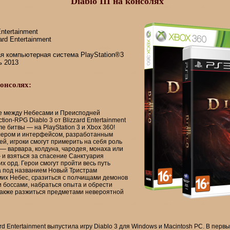
Diablo III на консолях
ntertainment
ard Entertainment
я компьютерная система PlayStation®3
 2013
консолях:
е между Небесами и Преисподней
ction-RPG
Diablo 3 от Blizzard Entertainment
е битвы — на PlayStation 3 и Xbox 360!
ером и интерфейсом, разработанным
й, игроки смогут примерить на себя роль
 — варвара, колдуна, чародея, монаха или
 и взяться за спасение Санктуария
х орд. Герои смогут пройти весь путь
а под названием Новый Тристрам
мих Небес, сразиться с полчищами демонов
 боссами, набраться опыта и обрести
также разжиться предметами невероятной
ard Entertainment выпустила игру Diablo 3 для Windows и Macintosh PC. В перв