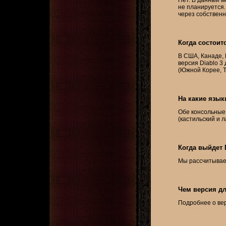
не планируется.
через собственн
Когда состоит
В США, Канаде, 
версия Diablo 3 
(Южной Корее, Т
На какие язык
Обе консольные 
(кастильский и 
Когда выйдет D
Мы рассчитываем
Чем версия дл
Подробнее о верс