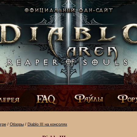
гре
/
Обзоры
/
Diablo III на консолях