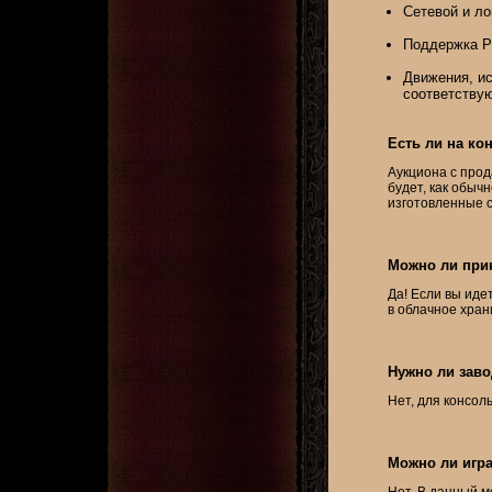
Сетевой и ло
Поддержка PS
Движения, ис
соответству
Есть ли на ко
Аукциона с прод
будет, как обыч
изготовленные с
Можно ли прин
Да! Если вы иде
в облачное хран
Нужно ли завод
Нет, для консоль
Можно ли играт
Нет. В данный 