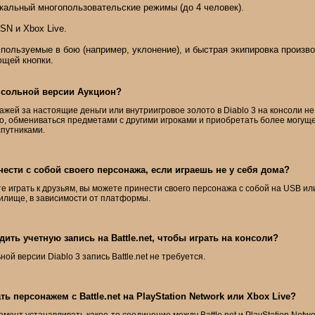
кальный многопользовательские режимы (до 4 человек).
N и Xbox Live.
пользуемые в бою (например, уклонение), и быстрая экипировка произв
ющей кнопки.
нсольной версии Аукцион?
ажей за настоящие деньги или внутриигровое золото в Diablo 3 на консоли не 
но, обмениваться предметами с другими игроками и приобретать более могу
путниками.
ести с собой своего персонажа, если играешь не у себя дома?
те играть к друзьям, вы можете принести своего персонажа с собой на USB ил
илище, в зависимости от платформы.
ить учетную запись на Battle.net, чтобы играть на консоли?
ной версии Diablo 3 запись Battle.net не требуется.
ь персонажем с Battle.net на PlayStation Network или Xbox Live?
момент устанавливать
какое-то
соединение между Battle.net и PlayStation Netw