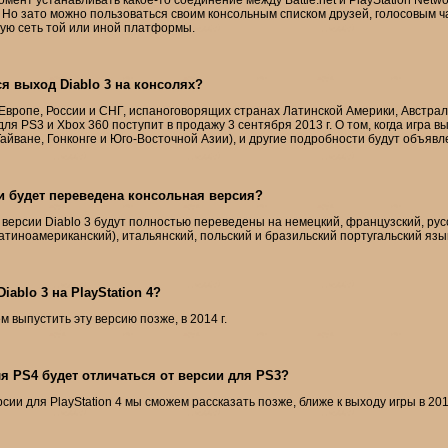
 Но зато можно пользоваться своим консольным списком друзей, голосовым 
ую сеть той или иной платформы.
ся выход Diablo 3 на консолях?
Европе, России и СНГ, испаноговорящих странах Латинской Америки, Австра
для PS3 и Xbox 360 поступит в продажу 3 сентября 2013 г. О том, когда игра в
айване, Гонконге и
Юго-Восточной
Азии), и другие подробности будут объявл
и будет переведена консольная версия?
версии Diablo 3 будут полностью переведены на немецкий, французский, рус
латиноамериканский), итальянский, польский и бразильский португальский язы
iablo 3 на PlayStation 4?
 выпустить эту версию позже, в 2014 г.
я PS4 будет отличаться от версии для PS3?
ии для PlayStation 4 мы сможем рассказать позже, ближе к выходу игры в 2014