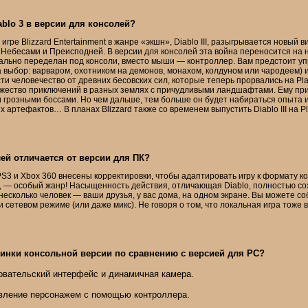
iablo 3 в версии для консолей?
гре Blizzard Entertainment в жанре «экшн», Diablo III, разыгрывается новый в
Небесами и Преисподней. В версии для консолей эта война переносится на 
льно переделан под консоли, вместо мыши — контроллер. Вам предстоит у
 выбор: варваром, охотником на демонов, монахом, колдуном или чародеем) 
ти человечество от древних бесовских сил, которые теперь прорвались на Play
жество приключений в разных землях с причудливыми ландшафтами. Ему пр
 грозными боссами. Но чем дальше, тем больше он будет набираться опыта и
артефактов… В планах Blizzard также со временем выпустить Diablo III на Pla
ей отличается от версии для ПК?
PS3 и Xbox 360 внесены корректировки, чтобы адаптировать игру к формату к
на, — особый жанр! Насыщенность действия, отличающая Diablo, полностью со
несколько человек — ваши друзья, у вас дома, на одном экране. Вы можете со
и сетевом режиме (или даже микс). Не говоря о том, что локальная игра тоже 
инки консольной версии по сравнению с версией для PC?
овательский интерфейс и динамичная камера.
вление персонажем с помощью контроллера.