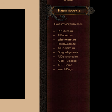
Наши проекты
Показать\скрыть весь
RPGArea.ru
AllSacred.ru
Witcher.net.ru
RisenGame.ru
AllDisciples.ru
DragonAge-area
AllDishonored.ru
APB: RUloaded
ACR-Game
Watch Dogs