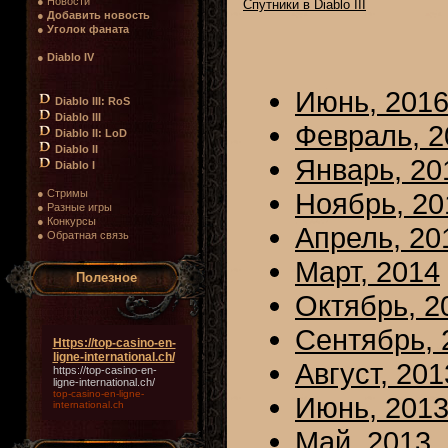
● Новости
Спутники в Diablo III
●
Добавить новость
●
Уголок фаната
●
Diablo IV
Июнь, 201
Diablo III: RoS
Diablo III
Февраль, 2
Diablo II: LoD
Diablo II
Январь, 20
Diablo I
● Стримы
Ноябрь, 20
● Разные игры
● Конкурсы
Апрель, 20
● Обратная связь
Март, 2014
Полезное
Октябрь, 2
Сентябрь, 
Https://top-casino-en-
ligne-international.ch/
Август, 201
https://top-casino-en-
ligne-international.ch/
top-casino-en-ligne-
Июнь, 201
international.ch
Май, 2013