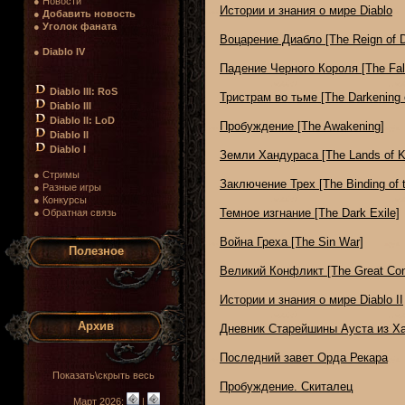
● Новости
Истории и знания о мире Diablo
●
Добавить новость
●
Уголок фаната
Воцарение Диабло [The Reign of D
●
Diablo IV
Падение Черного Короля [The Fall 
Diablo III: RoS
Тристрам во тьме [The Darkening o
Diablo III
Diablo II: LoD
Пробуждение [The Awakening]
Diablo II
Diablo I
Земли Хандураса [The Lands of K
● Стримы
Заключение Трех [The Binding of 
● Разные игры
● Конкурсы
Темное изгнание [The Dark Exile]
● Обратная связь
Война Греха [The Sin War]
Полезное
Великий Конфликт [The Great Conf
Истории и знания о мире Diablo II
Архив
Дневник Старейшины Ауста из Х
Последний завет Орда Рекара
Показать\скрыть весь
Пробуждение. Скиталец
Март 2026:
|