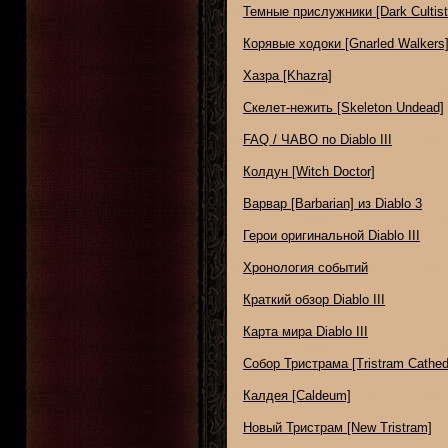
Темные прислужники [Dark Cultist
Корявые ходоки [Gnarled Walkers
Хазра [Khazra]
Скелет-нежить [Skeleton Undead]
FAQ / ЧАВО по Diablo III
Колдун [Witch Doctor]
Варвар [Barbarian] из Diablo 3
Герои оригинальной Diablo III
Хронология событий
Краткий обзор Diablo III
Карта мира Diablo III
Собор Тристрама [Tristram Cathed
Калдея [Caldeum]
Новый Тристрам [New Tristram]