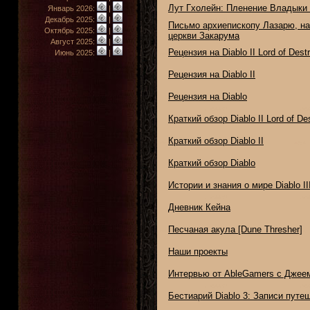
Лут Гхолейн: Пленение Владыки
Январь 2026:
|
Декабрь 2025:
|
Письмо архиепископу Лазарю, на
Октябрь 2025:
|
церкви Закарума
Август 2025:
|
Рецензия на Diablo II Lord of Destr
Июнь 2025:
|
Рецензия на Diablo II
Рецензия на Diablo
Краткий обзор Diablo II Lord of De
Краткий обзор Diablo II
Краткий обзор Diablo
Истории и знания о мире Diablo II
Дневник Кейна
Песчаная акула [Dune Thresher]
Наши проекты
Интервью от AbleGamers с Джее
Бестиарий Diablo 3: Записи путе