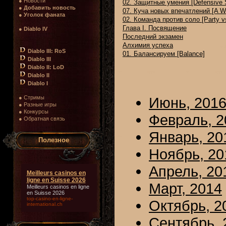
● Новости
02. Защитные умения [Defensive S
●
Добавить новость
07. Куча новых впечатлений [A W
●
Уголок фаната
02. Команда против соло [Party vs
Глава I. Посвящение
●
Diablo IV
Последний экзамен
Алхимия успеха
Diablo III: RoS
01. Балансируем [Balance]
Diablo III
Diablo II: LoD
Diablo II
Diablo I
● Стримы
Июнь, 201
● Разные игры
● Конкурсы
Февраль, 2
● Обратная связь
Январь, 20
Полезное
Ноябрь, 20
Апрель, 20
Meilleurs casinos en
ligne en Suisse 2026
Март, 2014
Meilleurs casinos en ligne
en Suisse 2026
top-casino-en-ligne-
Октябрь, 2
international.ch
Сентябрь, 