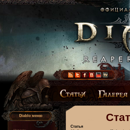
Стат
Diablo меню
Статья