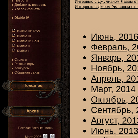
● Новости
Интервью с Джулианом Лавом от 
●
Добавить новость
Интервью с Джеем Уилсоном от Di
●
Уголок фаната
●
Diablo IV
Diablo III: RoS
Июнь, 201
Diablo III
Diablo II: LoD
Февраль, 2
Diablo II
Diablo I
Январь, 20
● Стримы
● Разные игры
Ноябрь, 20
● Конкурсы
● Обратная связь
Апрель, 20
Полезное
Март, 2014
Октябрь, 2
Сентябрь, 
Архив
Август, 201
Июнь, 201
Показать\скрыть весь
Март 2026:
|