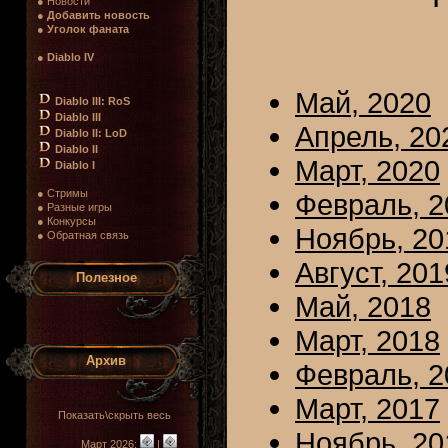
● Новости
●
Добавить новость
●
Уголок фаната
●
Diablo IV
Май, 2020
Diablo III: RoS
Diablo III
Апрель, 20
Diablo II: LoD
Diablo II
Март, 2020
Diablo I
● Стримы
Февраль, 2
● Разные игры
● Конкурсы
Ноябрь, 20
● Обратная связь
Август, 201
Полезное
Май, 2018
Март, 2018
Архив
Февраль, 2
Март, 2017
Показать\скрыть весь
Ноябрь, 20
Март 2026:
|