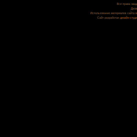
Все права защи
Диза
Использование материалов сайта в
Сайт разработан
дизайн-студ