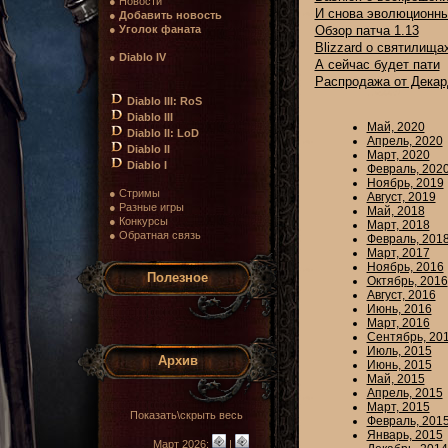
● Новости
И снова эволюционны
●
Добавить новость
●
Уголок фаната
Обзор патча 1.13
Blizzard о святилищах
●
Diablo IV
А сейчас будет пати
Распродажа от Декар
Diablo III: RoS
Diablo III
Май, 2020
Diablo II: LoD
Апрель, 2020
Diablo II
Март, 2020
Diablo I
Февраль, 202
Ноябрь, 2019
● Стримы
Август, 2019
● Разные игры
Май, 2018
● Конкурсы
Март, 2018
● Обратная связь
Февраль, 201
Март, 2017
Ноябрь, 2016
Полезное
Октябрь, 2016
Август, 2016
Июнь, 2016
Март, 2016
Сентябрь, 20
Июль, 2015
Архив
Июнь, 2015
Май, 2015
Апрель, 2015
Март, 2015
Показать\скрыть весь
Февраль, 201
Январь, 2015
Март 2026:
|