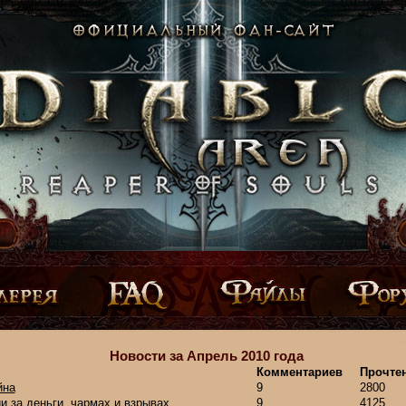
Новости за Апрель 2010 года
Комментариев
Прочте
йна
9
2800
и за деньги, чармах и взрывах
9
4125