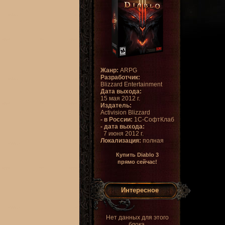
Жанр:
ARPG
Разработчик:
Blizzard Entertainment
Дата выхода:
15 мая 2012 г.
Издатель:
Activision Blizzard
- в России:
1С-СофтКлаб
- дата выхода:
7 июня 2012 г.
Локализация:
полная
Купить Diablo 3
прямо сейчас!
Интересное
Нет данных для этого
блока.