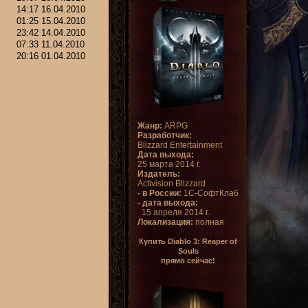
14:17 16.04.2010
01:25 15.04.2010
23:42 14.04.2010
07:33 11.04.2010
20:16 01.04.2010
Жанр:
ARPG
Разработчик:
Blizzard Entertainment
Дата выхода:
25 марта 2014 г.
Издатель:
Activision Blizzard
- в России:
1С-СофтКлаб
- дата выхода:
15 апреля 2014 г.
Локализация:
полная
Купить Diablo 3: Reaper of
Souls
прямо сейчас!