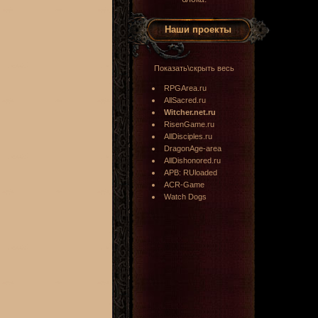
Наши проекты
Показать\скрыть весь
RPGArea.ru
AllSacred.ru
Witcher.net.ru
RisenGame.ru
AllDisciples.ru
DragonAge-area
AllDishonored.ru
APB: RUloaded
ACR-Game
Watch Dogs