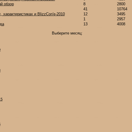
й обзор
8
2800
41
10764
, характеристиках и BlizzCon'е-2010
12
3495
1
2957
да
13
4008
Выберите месяц:
0
8
15
5