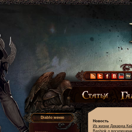
Diablo меню
Новость
Из жизни Декарда Ке
Bashiok о воскрешени