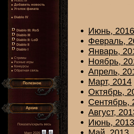
● Новости
●
Добавить новость
●
Уголок фаната
●
Diablo IV
Июнь, 201
Diablo III: RoS
Diablo III
Февраль, 2
Diablo II: LoD
Diablo II
Январь, 20
Diablo I
● Стримы
Ноябрь, 20
● Разные игры
● Конкурсы
Апрель, 20
● Обратная связь
Март, 2014
Полезное
Октябрь, 2
Сентябрь, 
Архив
Август, 201
Июнь, 201
Показать\скрыть весь
Май, 2013
Март 2026:
|