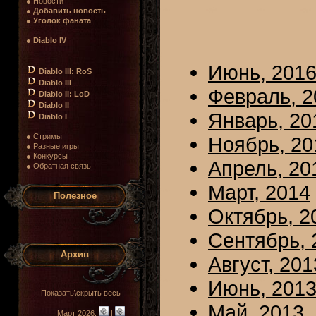
● Новости
●
Добавить новость
●
Уголок фаната
●
Diablo IV
Июнь, 201
Diablo III: RoS
Diablo III
Февраль, 2
Diablo II: LoD
Diablo II
Январь, 20
Diablo I
● Стримы
Ноябрь, 20
● Разные игры
● Конкурсы
Апрель, 20
● Обратная связь
Март, 2014
Полезное
Октябрь, 2
Сентябрь, 
Архив
Август, 201
Июнь, 201
Показать\скрыть весь
Май, 2013
Март 2026:
|