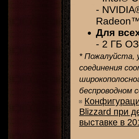
- NVIDIA
Radeon™
Для всех
- 2 ГБ О
* Пожалуйста, 
соединения с
широкополосно
беспроводном 
Конфигураци
Blizzard при 
выставке в 201