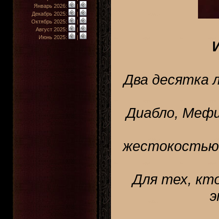
Январь 2026:
|
Декабрь 2025:
|
Октябрь 2025:
|
Август 2025:
|
Июнь 2025:
|
Два десятка л
Диабло, Мефи
жестокостью 
Для тех, кт
э