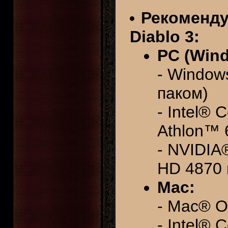
Рекоменду
Diablo 3:
PC (Win
- Window
паком)
- Intel®
Athlon™ 
- NVIDIA
HD 4870 
Mac:
- Mac® O
- Intel® 