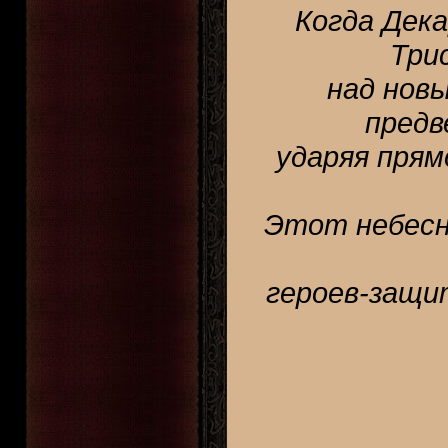
Когда Дека
Три
над нов
предв
ударяя прям
Этот небесн
героев-защи