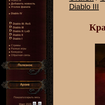
● Новости
●
Добавить новость
Diablo III
●
Уголок фаната
●
Diablo IV
Кра
Diablo III: RoS
Diablo III
Diablo II: LoD
Diablo II
Diablo I
● Стримы
● Разные игры
● Конкурсы
● Обратная связь
Полезное
Архив
Показать\скрыть весь
Март 2026:
|