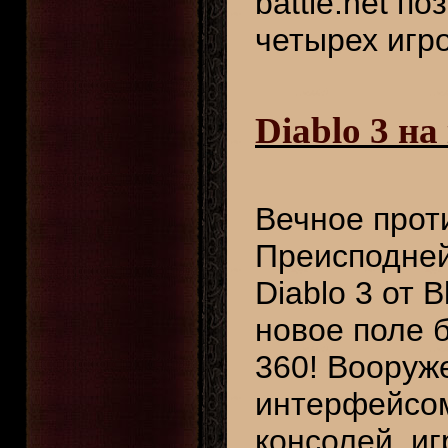
battle.net п
четырех игро
Diablo 3 на
Вечное прот
Преисподней
Diablo 3 от 
новое поле б
360! Вооруж
интерфейсом
консолей, иг