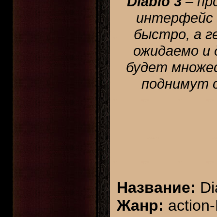
Diablo 3
– пр
интерфейс 
быстро, а 
ожидаемо и 
будет множе
поднимут с
Название:
Dia
Жанр:
action-