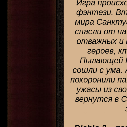
Игра происх
фэнтези. В
мира Санкту
спасли от на
отважных и 
героев, к
Пылающей П
сошли с ума. 
похоронили п
ужасы из сво
вернутся в 