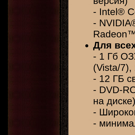
версия)
- Intel® 
- NVIDIA
Radeon™
Для всех
- 1 Гб О
(Vista/7)
- 12 ГБ 
- DVD-RO
на диске
- Широко
- минима