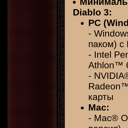
Минималь
Diablo 3:
PC (Win
- Window
паком) c
- Intel 
Athlon™ 
- NVIDIA
Radeon™ 
карты
Mac:
- Mac® O