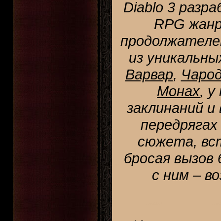
Diablo 3 разра
RPG жанр
продолжателем
из уникальны
Варвар
,
Чаро
Монах
, 
заклинаний и
передрягах
сюжета, вс
бросая вызов 
с ним – в