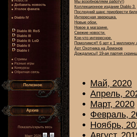
● Новости
Мы возобновляем работу!)
●
Добавить новость
Коллекционное издание Diablo 3.
●
Уголок фаната
Последний шанс приобрести биле
Интересная зверюшка.
●
Diablo IV
Новые обои.
Новое в магазине.
Diablo III: RoS
Свежие новости.
Diablo III
Кое-что интересное.
Diablo II: LoD
Помолимся!! 6 арт к 1 миллиону 
Diablo II
Арт Охотника на Демонов
Diablo I
Дождались(( 19-ая партия скринш
● Стримы
● Разные игры
● Конкурсы
● Обратная связь
Май, 2020
Полезное
Апрель, 20
Март, 2020
Архив
Февраль, 2
Ноябрь, 20
Показать\скрыть весь
Август, 201
Март 2026:
|