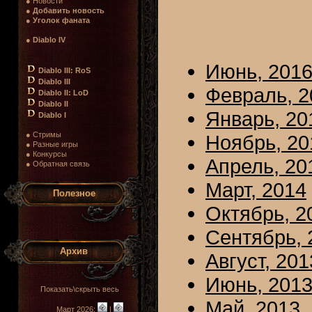
● Новости
●
Добавить новость
●
Уголок фаната
●
Diablo IV
Июнь, 201
Diablo III: RoS
Diablo III
Февраль, 2
Diablo II: LoD
Diablo II
Январь, 20
Diablo I
● Стримы
Ноябрь, 20
● Разные игры
● Конкурсы
Апрель, 20
● Обратная связь
Март, 2014
Полезное
Октябрь, 2
Сентябрь, 
Архив
Август, 201
Июнь, 201
Показать\скрыть весь
Май, 2013
Март 2026:
|