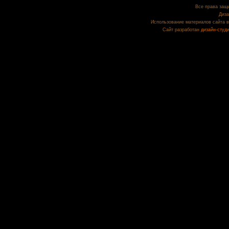
Все права защи
Диза
Использование материалов сайта в
Сайт разработан
дизайн-студ