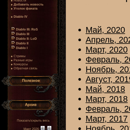
● Новости
●
Добавить новость
●
Уголок фаната
●
Diablo IV
Май, 2020
Diablo III: RoS
Diablo III
Апрель, 20
Diablo II: LoD
Diablo II
Март, 2020
Diablo I
● Стримы
Февраль, 2
● Разные игры
● Конкурсы
Ноябрь, 20
● Обратная связь
Август, 201
Полезное
Май, 2018
Март, 2018
Архив
Февраль, 2
Март, 2017
Показать\скрыть весь
Ноябрь, 20
Март 2026:
|