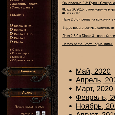
● Новости
Обновление 2.3: Руины Сечерона
●
Добавить новость
●
Уголок фаната
#BlizzGC2015: столкновение миро
#BlizzardIRL
●
Diablo IV
Патч 2.3.0 - релиз на консолях 
Diablo III: RoS
Видео нового режима сложности D
Diablo III
Diablo II: LoD
Патч 2.3.0 к Diablo 3 - полный с
Diablo II
Diablo I
Heroes of the Storm "оДиаблили"
● Стримы
● Разные игры
● Конкурсы
● Обратная связь
Май, 2020
Полезное
Апрель, 20
Март, 2020
Архив
Февраль, 2
Ноябрь, 20
Показать\скрыть весь
Август, 201
Март 2026:
|