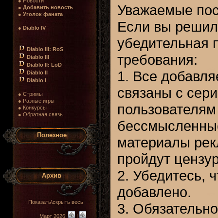
● Новости
Уважаемые пос
●
Добавить новость
●
Уголок фаната
Если вы решили
●
Diablo IV
убедительная 
Diablo III: RoS
требования:
Diablo III
Diablo II: LoD
1. Все добавл
Diablo II
Diablo I
связаны с сери
● Стримы
● Разные игры
пользователям 
● Конкурсы
● Обратная связь
бессмысленные
Полезное
материалы рекл
пройдут цензур
2. Убедитесь, 
Архив
добавлено.
Показать\скрыть весь
3. Обязательно
Март 2026:
|